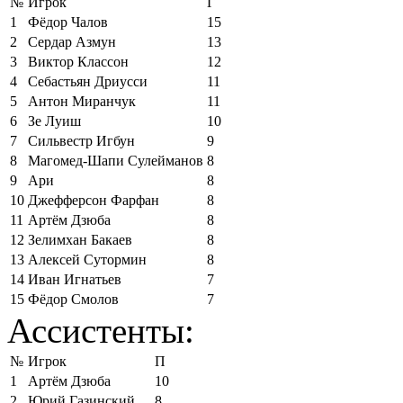
№
Игрок
Г
1
Фёдор Чалов
15
2
Сердар Азмун
13
3
Виктор Классон
12
4
Себастьян Дриусси
11
5
Антон Миранчук
11
6
Зе Луиш
10
7
Сильвестр Игбун
9
8
Магомед-Шапи Сулейманов
8
9
Ари
8
10
Джефферсон Фарфан
8
11
Артём Дзюба
8
12
Зелимхан Бакаев
8
13
Алексей Сутормин
8
14
Иван Игнатьев
7
15
Фёдор Смолов
7
Ассистенты:
№
Игрок
П
1
Артём Дзюба
10
2
Юрий Газинский
8