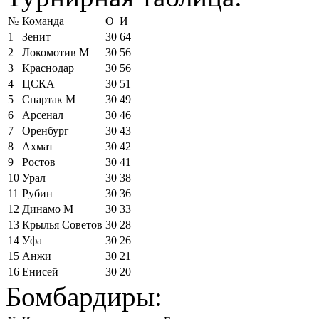
№
Команда
О
И
1
Зенит
30
64
2
Локомотив М
30
56
3
Краснодар
30
56
4
ЦСКА
30
51
5
Спартак М
30
49
6
Арсенал
30
46
7
Оренбург
30
43
8
Ахмат
30
42
9
Ростов
30
41
10
Урал
30
38
11
Рубин
30
36
12
Динамо М
30
33
13
Крылья Советов
30
28
14
Уфа
30
26
15
Анжи
30
21
16
Енисей
30
20
Бомбардиры: