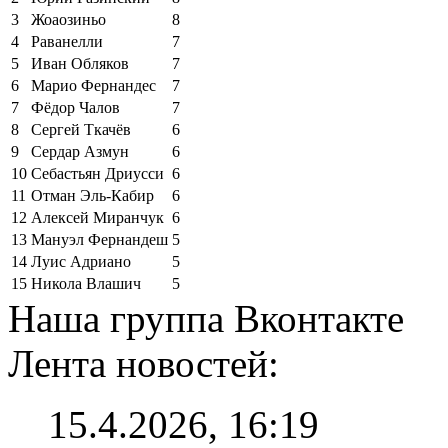
3
Жоаозиньо
8
4
Раванелли
7
5
Иван Обляков
7
6
Марио Фернандес
7
7
Фёдор Чалов
7
8
Сергей Ткачёв
6
9
Сердар Азмун
6
10
Себастьян Дриусси
6
11
Отман Эль-Кабир
6
12
Алексей Миранчук
6
13
Мануэл Фернандеш
5
14
Луис Адриано
5
15
Никола Влашич
5
Наша группа Вконтакте
Лента новостей:
15.4.2026, 16:19