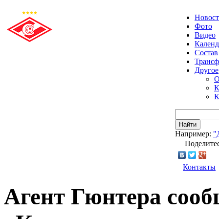
Новос
Фото
Видео
Календ
Состав
Транс
Другое
О
К
К
Найти
Например:
"
Поделитес
Контакты
Агент Гюнтера сооб