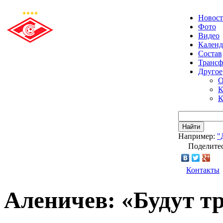
Новос
Фото
Видео
Календ
Состав
Транс
Другое
О
К
К
Найти
Например:
"
Поделитес
Контакты
Аленичев: «Будут т