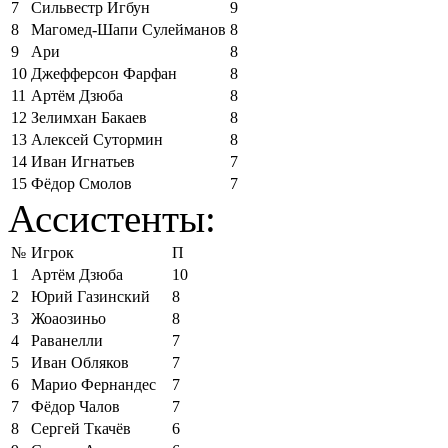
7
Сильвестр Игбун
9
8
Магомед-Шапи Сулейманов
8
9
Ари
8
10
Джефферсон Фарфан
8
11
Артём Дзюба
8
12
Зелимхан Бакаев
8
13
Алексей Сутормин
8
14
Иван Игнатьев
7
15
Фёдор Смолов
7
Ассистенты:
№
Игрок
П
1
Артём Дзюба
10
2
Юрий Газинский
8
3
Жоаозиньо
8
4
Раванелли
7
5
Иван Обляков
7
6
Марио Фернандес
7
7
Фёдор Чалов
7
8
Сергей Ткачёв
6