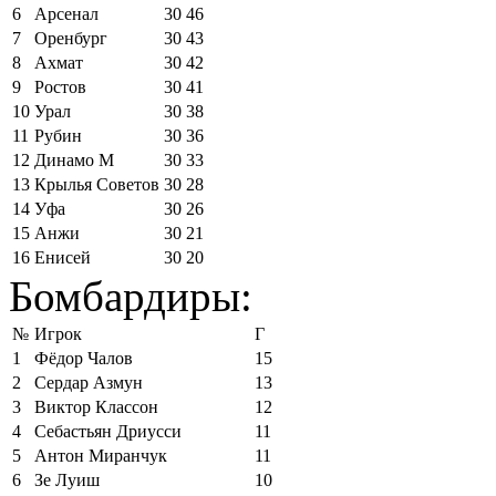
6
Арсенал
30
46
7
Оренбург
30
43
8
Ахмат
30
42
9
Ростов
30
41
10
Урал
30
38
11
Рубин
30
36
12
Динамо М
30
33
13
Крылья Советов
30
28
14
Уфа
30
26
15
Анжи
30
21
16
Енисей
30
20
Бомбардиры:
№
Игрок
Г
1
Фёдор Чалов
15
2
Сердар Азмун
13
3
Виктор Классон
12
4
Себастьян Дриусси
11
5
Антон Миранчук
11
6
Зе Луиш
10