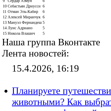
9
Сердар Азмун
6
10
Себастьян Дриусси
6
11
Отман Эль-Кабир
6
12
Алексей Миранчук
6
13
Мануэл Фернандеш
5
14
Луис Адриано
5
15
Никола Влашич
5
Наша группа Вконтакте
Лента новостей:
15.4.2026, 16:19
Планируете путешестви
животными? Как выбрат