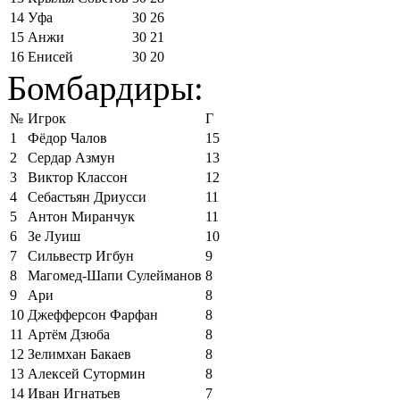
14
Уфа
30
26
15
Анжи
30
21
16
Енисей
30
20
Бомбардиры:
№
Игрок
Г
1
Фёдор Чалов
15
2
Сердар Азмун
13
3
Виктор Классон
12
4
Себастьян Дриусси
11
5
Антон Миранчук
11
6
Зе Луиш
10
7
Сильвестр Игбун
9
8
Магомед-Шапи Сулейманов
8
9
Ари
8
10
Джефферсон Фарфан
8
11
Артём Дзюба
8
12
Зелимхан Бакаев
8
13
Алексей Сутормин
8
14
Иван Игнатьев
7