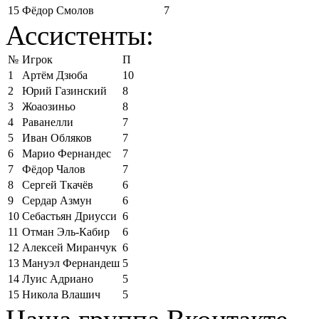
15
Фёдор Смолов
7
Ассистенты:
№
Игрок
П
1
Артём Дзюба
10
2
Юрий Газинский
8
3
Жоаозиньо
8
4
Раванелли
7
5
Иван Обляков
7
6
Марио Фернандес
7
7
Фёдор Чалов
7
8
Сергей Ткачёв
6
9
Сердар Азмун
6
10
Себастьян Дриусси
6
11
Отман Эль-Кабир
6
12
Алексей Миранчук
6
13
Мануэл Фернандеш
5
14
Луис Адриано
5
15
Никола Влашич
5