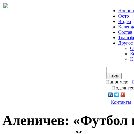
Новост
Фото
Видео
Календ
Состав
Трансф
Другое
О
К
К
Найти
Например:
"
Поделитес
Контакты
Аленичев: «Футбол 