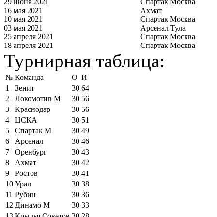
29 июня 2021
Спартак Москва
16 мая 2021
Ахмат
10 мая 2021
Спартак Москва
03 мая 2021
Арсенал Тула
25 апреля 2021
Спартак Москва
18 апреля 2021
Спартак Москва
Турнирная таблица:
№
Команда
О
И
1
Зенит
30
64
2
Локомотив М
30
56
3
Краснодар
30
56
4
ЦСКА
30
51
5
Спартак М
30
49
6
Арсенал
30
46
7
Оренбург
30
43
8
Ахмат
30
42
9
Ростов
30
41
10
Урал
30
38
11
Рубин
30
36
12
Динамо М
30
33
13
Крылья Советов
30
28