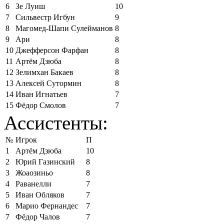
6
Зе Луиш
10
7
Сильвестр Игбун
9
8
Магомед-Шапи Сулейманов
8
9
Ари
8
10
Джефферсон Фарфан
8
11
Артём Дзюба
8
12
Зелимхан Бакаев
8
13
Алексей Сутормин
8
14
Иван Игнатьев
7
15
Фёдор Смолов
7
Ассистенты:
№
Игрок
П
1
Артём Дзюба
10
2
Юрий Газинский
8
3
Жоаозиньо
8
4
Раванелли
7
5
Иван Обляков
7
6
Марио Фернандес
7
7
Фёдор Чалов
7