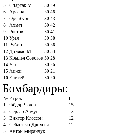
5
Спартак М
30
49
6
Арсенал
30
46
7
Оренбург
30
43
8
Ахмат
30
42
9
Ростов
30
41
10
Урал
30
38
11
Рубин
30
36
12
Динамо М
30
33
13
Крылья Советов
30
28
14
Уфа
30
26
15
Анжи
30
21
16
Енисей
30
20
Бомбардиры:
№
Игрок
Г
1
Фёдор Чалов
15
2
Сердар Азмун
13
3
Виктор Классон
12
4
Себастьян Дриусси
11
5
Антон Миранчук
11