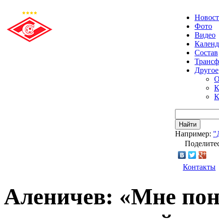
Новос
Фото
Видео
Календ
Состав
Транс
Другое
О
К
К
Найти
Например:
"
Поделитес
Контакты
Аленичев: «Мне по