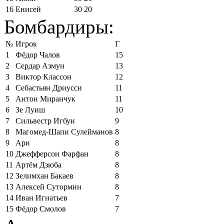
16
Енисей
30
20
Бомбардиры:
№
Игрок
Г
1
Фёдор Чалов
15
2
Сердар Азмун
13
3
Виктор Классон
12
4
Себастьян Дриусси
11
5
Антон Миранчук
11
6
Зе Луиш
10
7
Сильвестр Игбун
9
8
Магомед-Шапи Сулейманов
8
9
Ари
8
10
Джефферсон Фарфан
8
11
Артём Дзюба
8
12
Зелимхан Бакаев
8
13
Алексей Сутормин
8
14
Иван Игнатьев
7
15
Фёдор Смолов
7