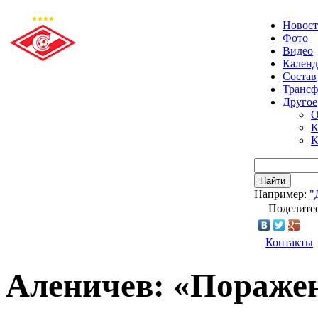
Новос
Фото
Видео
Календ
Состав
Транс
Другое
О
К
К
Найти
Например:
"
Поделитес
Контакты
Аленичев: «Пораже