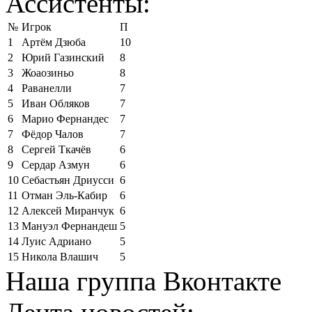
Ассистенты:
№
Игрок
П
1
Артём Дзюба
10
2
Юрий Газинский
8
3
Жоаозиньо
8
4
Раванелли
7
5
Иван Обляков
7
6
Марио Фернандес
7
7
Фёдор Чалов
7
8
Сергей Ткачёв
6
9
Сердар Азмун
6
10
Себастьян Дриусси
6
11
Отман Эль-Кабир
6
12
Алексей Миранчук
6
13
Мануэл Фернандеш
5
14
Луис Адриано
5
15
Никола Влашич
5
Наша группа Вконтакте