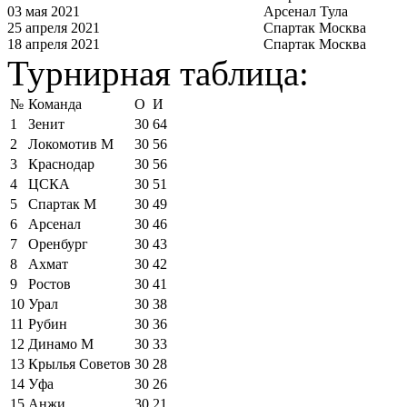
03 мая 2021
Арсенал Тула
25 апреля 2021
Спартак Москва
18 апреля 2021
Спартак Москва
Турнирная таблица:
№
Команда
О
И
1
Зенит
30
64
2
Локомотив М
30
56
3
Краснодар
30
56
4
ЦСКА
30
51
5
Спартак М
30
49
6
Арсенал
30
46
7
Оренбург
30
43
8
Ахмат
30
42
9
Ростов
30
41
10
Урал
30
38
11
Рубин
30
36
12
Динамо М
30
33
13
Крылья Советов
30
28
14
Уфа
30
26
15
Анжи
30
21