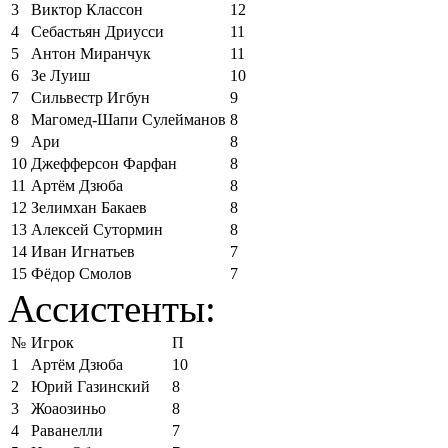
3
Виктор Классон
12
4
Себастьян Дриусси
11
5
Антон Миранчук
11
6
Зе Луиш
10
7
Сильвестр Игбун
9
8
Магомед-Шапи Сулейманов
8
9
Ари
8
10
Джефферсон Фарфан
8
11
Артём Дзюба
8
12
Зелимхан Бакаев
8
13
Алексей Сутормин
8
14
Иван Игнатьев
7
15
Фёдор Смолов
7
Ассистенты:
№
Игрок
П
1
Артём Дзюба
10
2
Юрий Газинский
8
3
Жоаозиньо
8
4
Раванелли
7