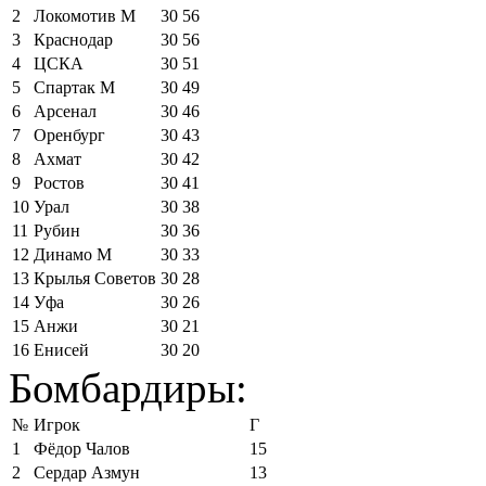
2
Локомотив М
30
56
3
Краснодар
30
56
4
ЦСКА
30
51
5
Спартак М
30
49
6
Арсенал
30
46
7
Оренбург
30
43
8
Ахмат
30
42
9
Ростов
30
41
10
Урал
30
38
11
Рубин
30
36
12
Динамо М
30
33
13
Крылья Советов
30
28
14
Уфа
30
26
15
Анжи
30
21
16
Енисей
30
20
Бомбардиры:
№
Игрок
Г
1
Фёдор Чалов
15
2
Сердар Азмун
13