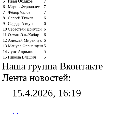
5
Иван Обляков
7
6
Марио Фернандес
7
7
Фёдор Чалов
7
8
Сергей Ткачёв
6
9
Сердар Азмун
6
10
Себастьян Дриусси
6
11
Отман Эль-Кабир
6
12
Алексей Миранчук
6
13
Мануэл Фернандеш
5
14
Луис Адриано
5
15
Никола Влашич
5
Наша группа Вконтакте
Лента новостей:
15.4.2026, 16:19