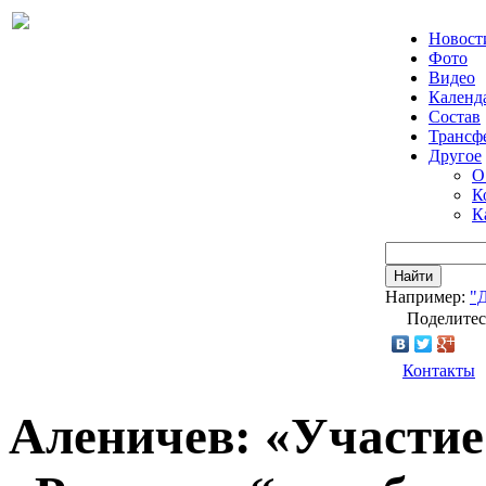
Новост
Фото
Видео
Календ
Состав
Трансф
Другое
О
К
К
Найти
Например:
"
Поделитес
Контакты
Аленичев: «Участие