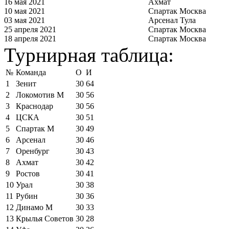
16 мая 2021
Ахмат
10 мая 2021
Спартак Москва
03 мая 2021
Арсенал Тула
25 апреля 2021
Спартак Москва
18 апреля 2021
Спартак Москва
Турнирная таблица:
№
Команда
О
И
1
Зенит
30
64
2
Локомотив М
30
56
3
Краснодар
30
56
4
ЦСКА
30
51
5
Спартак М
30
49
6
Арсенал
30
46
7
Оренбург
30
43
8
Ахмат
30
42
9
Ростов
30
41
10
Урал
30
38
11
Рубин
30
36
12
Динамо М
30
33
13
Крылья Советов
30
28