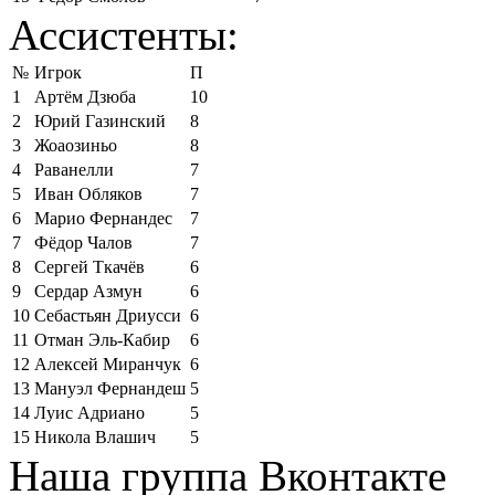
Ассистенты:
№
Игрок
П
1
Артём Дзюба
10
2
Юрий Газинский
8
3
Жоаозиньо
8
4
Раванелли
7
5
Иван Обляков
7
6
Марио Фернандес
7
7
Фёдор Чалов
7
8
Сергей Ткачёв
6
9
Сердар Азмун
6
10
Себастьян Дриусси
6
11
Отман Эль-Кабир
6
12
Алексей Миранчук
6
13
Мануэл Фернандеш
5
14
Луис Адриано
5
15
Никола Влашич
5
Наша группа Вконтакте