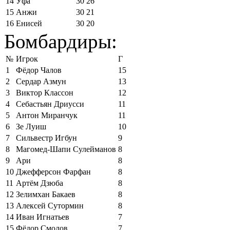
14
Уфа
30
26
15
Анжи
30
21
16
Енисей
30
20
Бомбардиры:
№
Игрок
Г
1
Фёдор Чалов
15
2
Сердар Азмун
13
3
Виктор Классон
12
4
Себастьян Дриусси
11
5
Антон Миранчук
11
6
Зе Луиш
10
7
Сильвестр Игбун
9
8
Магомед-Шапи Сулейманов
8
9
Ари
8
10
Джефферсон Фарфан
8
11
Артём Дзюба
8
12
Зелимхан Бакаев
8
13
Алексей Сутормин
8
14
Иван Игнатьев
7
15
Фёдор Смолов
7