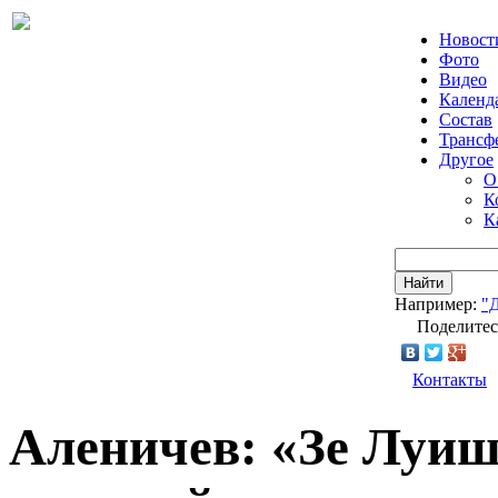
Новост
Фото
Видео
Календ
Состав
Трансф
Другое
О
К
К
Найти
Например:
"
Поделитес
Контакты
Аленичев: «Зе Луиш