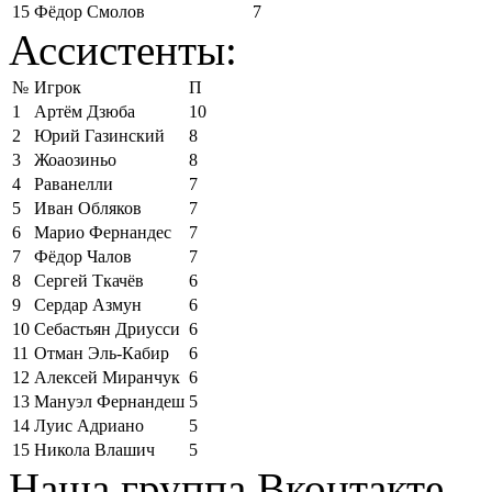
15
Фёдор Смолов
7
Ассистенты:
№
Игрок
П
1
Артём Дзюба
10
2
Юрий Газинский
8
3
Жоаозиньо
8
4
Раванелли
7
5
Иван Обляков
7
6
Марио Фернандес
7
7
Фёдор Чалов
7
8
Сергей Ткачёв
6
9
Сердар Азмун
6
10
Себастьян Дриусси
6
11
Отман Эль-Кабир
6
12
Алексей Миранчук
6
13
Мануэл Фернандеш
5
14
Луис Адриано
5
15
Никола Влашич
5
Наша группа Вконтакте