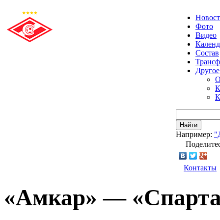
Новос
Фото
Видео
Календ
Состав
Транс
Другое
О
К
К
Найти
Например:
"
Поделитес
Контакты
«Амкар» — «Спарта