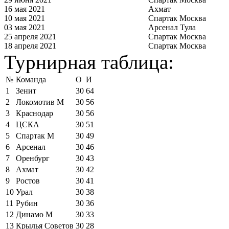
16 мая 2021
Ахмат
10 мая 2021
Спартак Москва
03 мая 2021
Арсенал Тула
25 апреля 2021
Спартак Москва
18 апреля 2021
Спартак Москва
Турнирная таблица:
№
Команда
О
И
1
Зенит
30
64
2
Локомотив М
30
56
3
Краснодар
30
56
4
ЦСКА
30
51
5
Спартак М
30
49
6
Арсенал
30
46
7
Оренбург
30
43
8
Ахмат
30
42
9
Ростов
30
41
10
Урал
30
38
11
Рубин
30
36
12
Динамо М
30
33
13
Крылья Советов
30
28