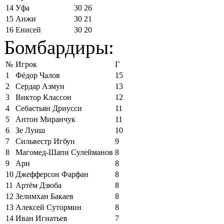
14
Уфа
30
26
15
Анжи
30
21
16
Енисей
30
20
Бомбардиры:
№
Игрок
Г
1
Фёдор Чалов
15
2
Сердар Азмун
13
3
Виктор Классон
12
4
Себастьян Дриусси
11
5
Антон Миранчук
11
6
Зе Луиш
10
7
Сильвестр Игбун
9
8
Магомед-Шапи Сулейманов
8
9
Ари
8
10
Джефферсон Фарфан
8
11
Артём Дзюба
8
12
Зелимхан Бакаев
8
13
Алексей Сутормин
8
14
Иван Игнатьев
7