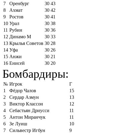
7
Оренбург
30
43
8
Ахмат
30
42
9
Ростов
30
41
10
Урал
30
38
11
Рубин
30
36
12
Динамо М
30
33
13
Крылья Советов
30
28
14
Уфа
30
26
15
Анжи
30
21
16
Енисей
30
20
Бомбардиры:
№
Игрок
Г
1
Фёдор Чалов
15
2
Сердар Азмун
13
3
Виктор Классон
12
4
Себастьян Дриусси
11
5
Антон Миранчук
11
6
Зе Луиш
10
7
Сильвестр Игбун
9