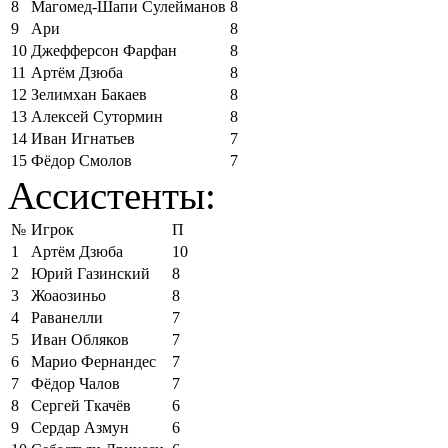
8
Магомед-Шапи Сулейманов
8
9
Ари
8
10
Джефферсон Фарфан
8
11
Артём Дзюба
8
12
Зелимхан Бакаев
8
13
Алексей Сутормин
8
14
Иван Игнатьев
7
15
Фёдор Смолов
7
Ассистенты:
№
Игрок
П
1
Артём Дзюба
10
2
Юрий Газинский
8
3
Жоаозиньо
8
4
Раванелли
7
5
Иван Обляков
7
6
Марио Фернандес
7
7
Фёдор Чалов
7
8
Сергей Ткачёв
6
9
Сердар Азмун
6