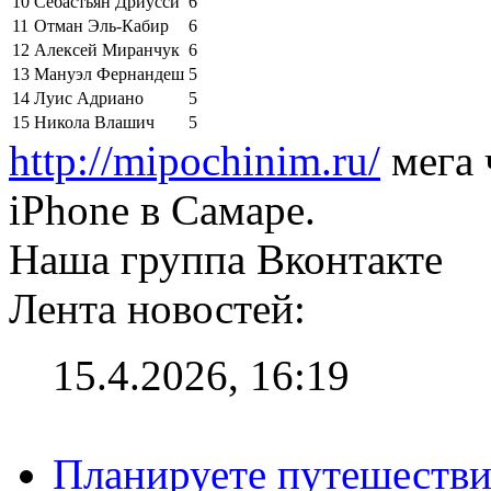
10
Себастьян Дриусси
6
11
Отман Эль-Кабир
6
12
Алексей Миранчук
6
13
Мануэл Фернандеш
5
14
Луис Адриано
5
15
Никола Влашич
5
http://mipochinim.ru/
мега 
iPhone в Самаре.
Наша группа Вконтакте
Лента новостей:
15.4.2026, 16:19
Планируете путешестви