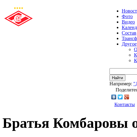
Новос
Фото
Видео
Календ
Состав
Транс
Другое
О
К
К
Найти
Например:
"
Поделитес
Контакты
Братья Комбаровы о