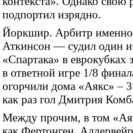
контекста». Однако свою
подпортил изрядно.
Йоркшир. Арбитр именно 
Аткинсон — судил один и
«Спартака» в еврокубках 
в ответной игре 1/8 фина
огорчили дома «Аякс» – 3
как раз гол Дмитрия Комб
Между прочим, в том «Ая
как Фертонген, Алдервейр