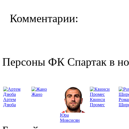
Комментарии:
Персоны ФК Спартак в но
Жано
Артем
Квинси
Рома
Дзюба
Промес
Шир
Юра
Мовсисян