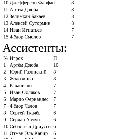
10
Джефферсон Фарфан
8
11
Артём Дзюба
8
12
Зелимхан Бакаев
8
13
Алексей Сутормин
8
14
Иван Игнатьев
7
15
Фёдор Смолов
7
Ассистенты:
№
Игрок
П
1
Артём Дзюба
10
2
Юрий Газинский
8
3
Жоаозиньо
8
4
Раванелли
7
5
Иван Обляков
7
6
Марио Фернандес
7
7
Фёдор Чалов
7
8
Сергей Ткачёв
6
9
Сердар Азмун
6
10
Себастьян Дриусси
6
11
Отман Эль-Кабир
6