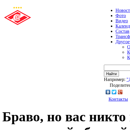
Новос
Фото
Видео
Календ
Состав
Транс
Другое
О
К
К
Найти
Например:
"
Поделитес
Контакты
Браво, но вас никто 