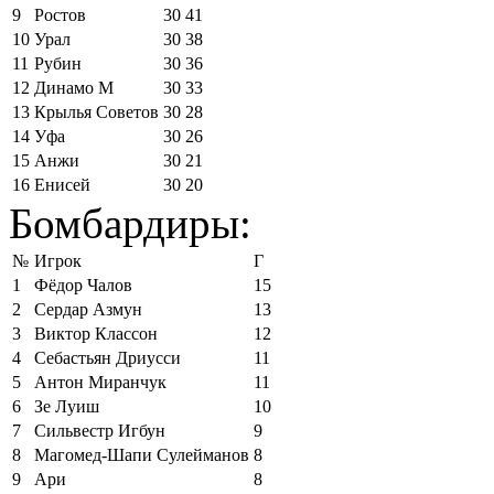
9
Ростов
30
41
10
Урал
30
38
11
Рубин
30
36
12
Динамо М
30
33
13
Крылья Советов
30
28
14
Уфа
30
26
15
Анжи
30
21
16
Енисей
30
20
Бомбардиры:
№
Игрок
Г
1
Фёдор Чалов
15
2
Сердар Азмун
13
3
Виктор Классон
12
4
Себастьян Дриусси
11
5
Антон Миранчук
11
6
Зе Луиш
10
7
Сильвестр Игбун
9
8
Магомед-Шапи Сулейманов
8
9
Ари
8