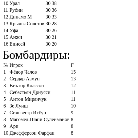
10
Урал
30
38
11
Рубин
30
36
12
Динамо М
30
33
13
Крылья Советов
30
28
14
Уфа
30
26
15
Анжи
30
21
16
Енисей
30
20
Бомбардиры:
№
Игрок
Г
1
Фёдор Чалов
15
2
Сердар Азмун
13
3
Виктор Классон
12
4
Себастьян Дриусси
11
5
Антон Миранчук
11
6
Зе Луиш
10
7
Сильвестр Игбун
9
8
Магомед-Шапи Сулейманов
8
9
Ари
8
10
Джефферсон Фарфан
8