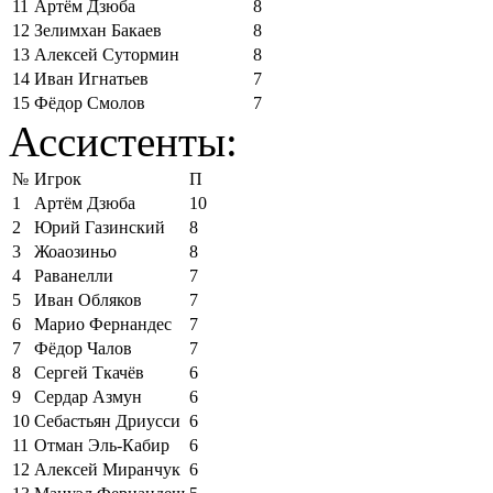
11
Артём Дзюба
8
12
Зелимхан Бакаев
8
13
Алексей Сутормин
8
14
Иван Игнатьев
7
15
Фёдор Смолов
7
Ассистенты:
№
Игрок
П
1
Артём Дзюба
10
2
Юрий Газинский
8
3
Жоаозиньо
8
4
Раванелли
7
5
Иван Обляков
7
6
Марио Фернандес
7
7
Фёдор Чалов
7
8
Сергей Ткачёв
6
9
Сердар Азмун
6
10
Себастьян Дриусси
6
11
Отман Эль-Кабир
6
12
Алексей Миранчук
6