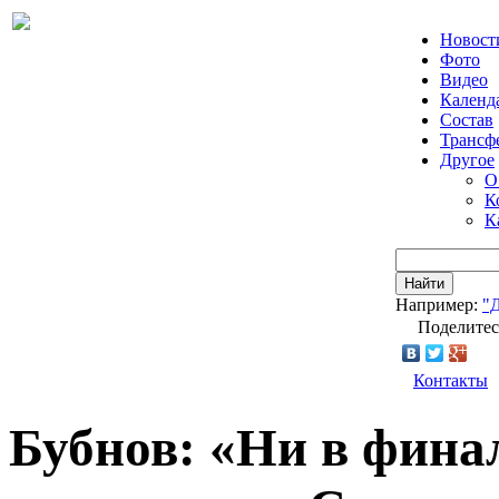
Новост
Фото
Видео
Календ
Состав
Трансф
Другое
О
К
К
Найти
Например:
"
Поделитес
Контакты
Бубнов: «Ни в фина