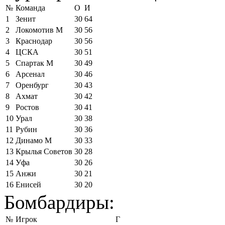
№
Команда
О
И
1
Зенит
30
64
2
Локомотив М
30
56
3
Краснодар
30
56
4
ЦСКА
30
51
5
Спартак М
30
49
6
Арсенал
30
46
7
Оренбург
30
43
8
Ахмат
30
42
9
Ростов
30
41
10
Урал
30
38
11
Рубин
30
36
12
Динамо М
30
33
13
Крылья Советов
30
28
14
Уфа
30
26
15
Анжи
30
21
16
Енисей
30
20
Бомбардиры:
№
Игрок
Г