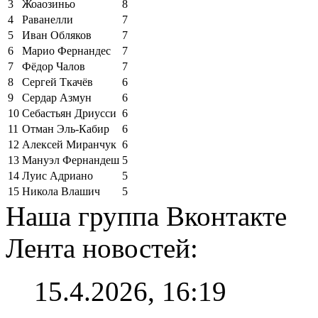
3
Жоаозиньо
8
4
Раванелли
7
5
Иван Обляков
7
6
Марио Фернандес
7
7
Фёдор Чалов
7
8
Сергей Ткачёв
6
9
Сердар Азмун
6
10
Себастьян Дриусси
6
11
Отман Эль-Кабир
6
12
Алексей Миранчук
6
13
Мануэл Фернандеш
5
14
Луис Адриано
5
15
Никола Влашич
5
Наша группа Вконтакте
Лента новостей:
15.4.2026, 16:19