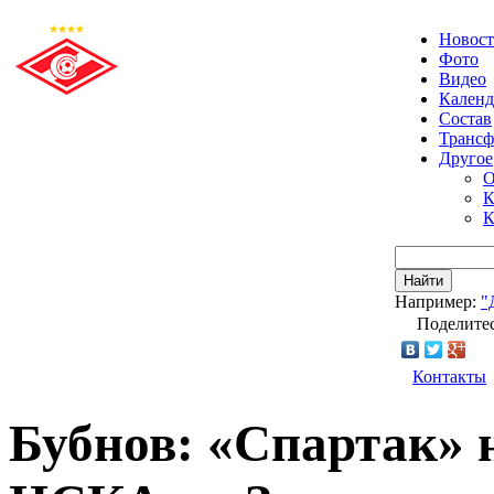
Новос
Фото
Видео
Календ
Состав
Транс
Другое
О
К
К
Найти
Например:
"
Поделитес
Контакты
Бубнов: «Спартак» 