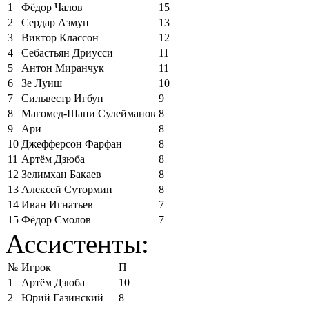
1
Фёдор Чалов
15
2
Сердар Азмун
13
3
Виктор Классон
12
4
Себастьян Дриусси
11
5
Антон Миранчук
11
6
Зе Луиш
10
7
Сильвестр Игбун
9
8
Магомед-Шапи Сулейманов
8
9
Ари
8
10
Джефферсон Фарфан
8
11
Артём Дзюба
8
12
Зелимхан Бакаев
8
13
Алексей Сутормин
8
14
Иван Игнатьев
7
15
Фёдор Смолов
7
Ассистенты:
№
Игрок
П
1
Артём Дзюба
10
2
Юрий Газинский
8