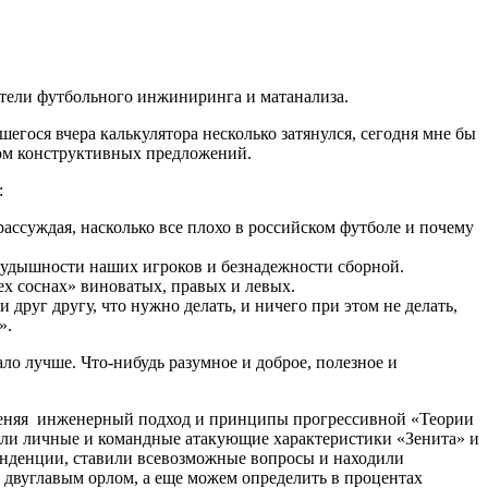
тели футбольного инжиниринга и матанализа.
шегося вчера калькулятора несколько затянулся, сегодня мне бы
ком конструктивных предложений.
:
ассуждая, насколько все плохо в российском футболе и почему
кудышности наших игроков и безнадежности сборной.
х соснах» виноватых, правых и левых.
и друг другу, что нужно делать, и ничего при этом не делать,
».
ало лучше. Что-нибудь разумное и доброе, полезное и
меняя инженерный подход и принципы прогрессивной «Теории
али личные и командные атакующие характеристики «Зенита» и
енденции, ставили всевозможные вопросы и находили
 двуглавым орлом, а еще можем определить в процентах