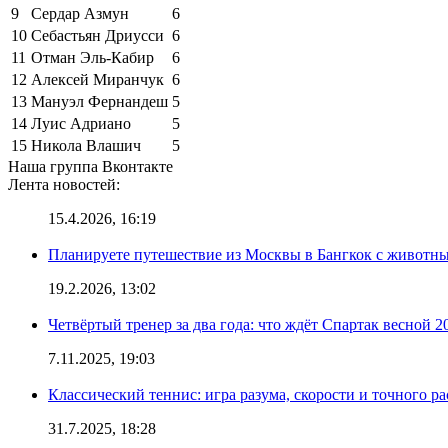
9
Сердар Азмун
6
10
Себастьян Дриусси
6
11
Отман Эль-Кабир
6
12
Алексей Миранчук
6
13
Мануэл Фернандеш
5
14
Луис Адриано
5
15
Никола Влашич
5
Наша группа Вконтакте
Лента новостей:
15.4.2026, 16:19
Планируете путешествие из Москвы в Бангкок с животны
19.2.2026, 13:02
Четвёртый тренер за два года: что ждёт Спартак весной 2
7.11.2025, 19:03
Классический теннис: игра разума, скорости и точного ра
31.7.2025, 18:28