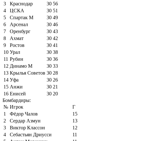
3
Краснодар
30
56
4
ЦСКА
30
51
5
Спартак М
30
49
6
Арсенал
30
46
7
Оренбург
30
43
8
Ахмат
30
42
9
Ростов
30
41
10
Урал
30
38
11
Рубин
30
36
12
Динамо М
30
33
13
Крылья Советов
30
28
14
Уфа
30
26
15
Анжи
30
21
16
Енисей
30
20
Бомбардиры:
№
Игрок
Г
1
Фёдор Чалов
15
2
Сердар Азмун
13
3
Виктор Классон
12
4
Себастьян Дриусси
11