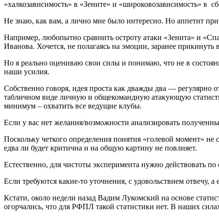
«халкозависимость» в «Зените» и «широковозависимость» в сб
Не знаю, как вам, а лично мне было интересно. Но аппетит при
Например, любопытно сравнить остроту атаки «Зенита» и «Спа
Иванова. Хочется, не полагаясь на эмоции, заранее прикинуть
Но я реально оцениваю свои силы и понимаю, что не в состоя
наши усилия.
Собственно говоря, идея проста как дважды два — регулярно от
табличном виде личную и общекомандную атакующую статистик
минимум – охватить все ведущие клубы.
Если у вас нет желания/возможности анализировать полученны
Поскольку четкого определения понятия «голевой момент» не с
едва ли будет критична и на общую картину не повлияет.
Естественно, для чистоты эксперимента нужно действовать по 
Если требуются какие-то уточнения, с удовольствием отвечу, а 
Кстати, около недели назад Вадим Лукомский на основе стати
огорчались, что для РФПЛ такой статистики нет. В наших силах