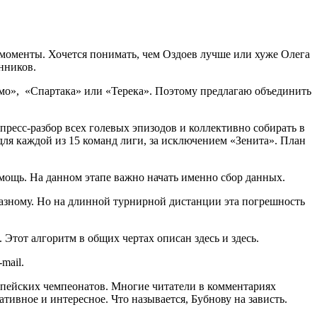
 моменты. Хочется понимать, чем Оздоев лучше или хуже Олега
нников.
амо», «Спартака» или «Терека». Поэтому предлагаю объединить
пресс-разбор всех голевых эпизодов и коллективно собирать в
я каждой из 15 команд лиги, за исключением «Зенита». План
мощь. На данном этапе важно начать именно сбор данных.
-разному. Но на длинной турнирной дистанции эта погрешность
Этот алгоритм в общих чертах описан здесь и здесь.
mail.
опейских чемпеонатов. Многие читатели в комментариях
ативное и интересное. Что называется, Бубнову на зависть.