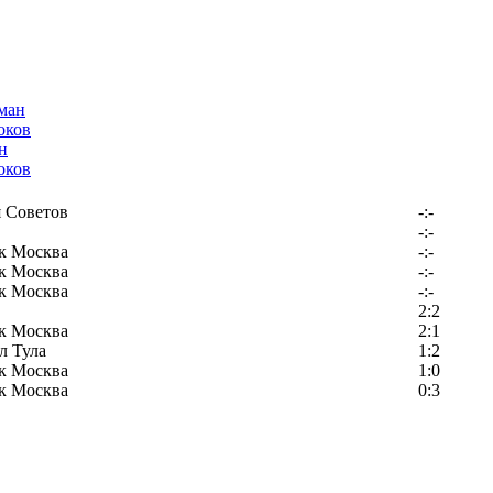
н
оков
 Советов
-:-
-:-
к Москва
-:-
к Москва
-:-
к Москва
-:-
2:2
к Москва
2:1
л Тула
1:2
к Москва
1:0
к Москва
0:3