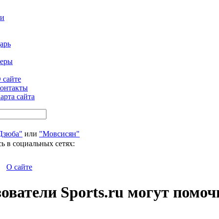
ти
арь
феры
 сайте
онтакты
арта сайта
Дзюба"
или
"Мовсисян"
ь в социальных сетях:
О сайте
зователи Sports.ru могут помо