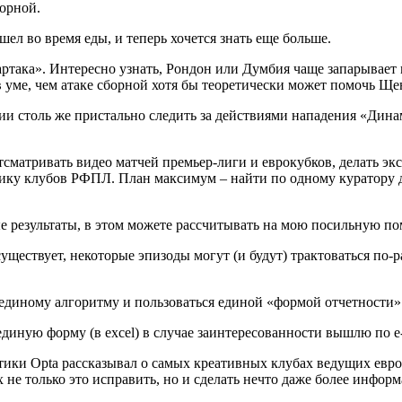
орной.
шел во время еды, и теперь хочется знать еще больше.
ртака». Интересно узнать, Рондон или Думбия чаще запарывает
 в уме, чем атаке сборной хотя бы теоретически может помочь Ще
нии столь же пристально следить за действиями нападения «Дин
сматривать видео матчей премьер-лиги и еврокубков, делать экс
у клубов РФПЛ. План максимум – найти по одному куратору дл
е результаты, в этом можете рассчитывать на мою посильную по
уществует, некоторые эпизоды могут (и будут) трактоваться по
единому алгоритму и пользоваться единой «формой отчетности». 
единую форму (в excel) в случае заинтересованности вышлю по e-
стики Opta рассказывал о самых креативных клубах ведущих евр
 не только это исправить, но и сделать нечто даже более информ