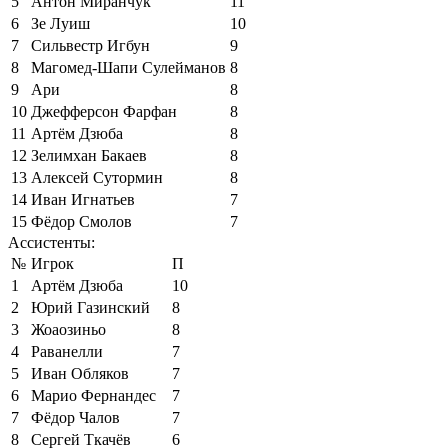
5
Антон Миранчук
11
6
Зе Луиш
10
7
Сильвестр Игбун
9
8
Магомед-Шапи Сулейманов
8
9
Ари
8
10
Джефферсон Фарфан
8
11
Артём Дзюба
8
12
Зелимхан Бакаев
8
13
Алексей Сутормин
8
14
Иван Игнатьев
7
15
Фёдор Смолов
7
Ассистенты:
№
Игрок
П
1
Артём Дзюба
10
2
Юрий Газинский
8
3
Жоаозиньо
8
4
Раванелли
7
5
Иван Обляков
7
6
Марио Фернандес
7
7
Фёдор Чалов
7
8
Сергей Ткачёв
6