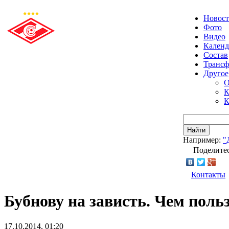
Новос
Фото
Видео
Календ
Состав
Транс
Другое
О
К
К
Найти
Например:
"
Поделитес
Контакты
Бубнову на зависть. Чем поль
17.10.2014, 01:20