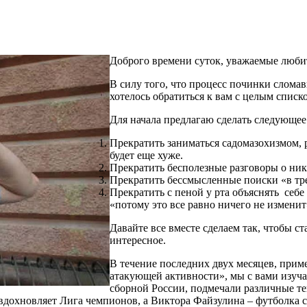
Доброго времени суток, уважаемые люби
В силу того, что процесс починки сломав
хотелось обратиться к вам с целым спис
Для начала предлагаю сделать следующее
Прекратить заниматься садомазохизмом, р
будет еще хуже.
Прекратить бесполезные разговоры о ни
Прекратить бессмысленные поиски «в тре
Прекратить с пеной у рта объяснять себе 
«потому это все равно ничего не изменит
Давайте все вместе сделаем так, чтобы ст
интересное.
В течение последних двух месяцев, при
атакующей активности», мы с вами изуч
сборной России, подмечали различные т
 вдохновляет Лига чемпионов, а Виктора Файзулина – футболка с