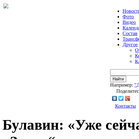
Новост
Фото
Видео
Календ
Состав
Трансф
Другое
О
К
К
Найти
Например:
"
Поделитес
Контакты
Булавин: «Уже сейч