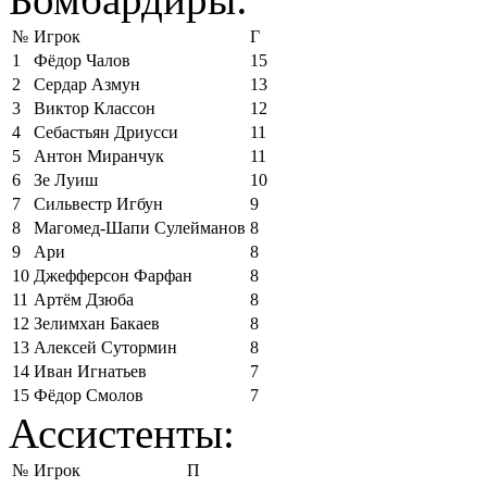
№
Игрок
Г
1
Фёдор Чалов
15
2
Сердар Азмун
13
3
Виктор Классон
12
4
Себастьян Дриусси
11
5
Антон Миранчук
11
6
Зе Луиш
10
7
Сильвестр Игбун
9
8
Магомед-Шапи Сулейманов
8
9
Ари
8
10
Джефферсон Фарфан
8
11
Артём Дзюба
8
12
Зелимхан Бакаев
8
13
Алексей Сутормин
8
14
Иван Игнатьев
7
15
Фёдор Смолов
7
Ассистенты:
№
Игрок
П