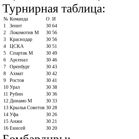
Турнирная таблица:
№
Команда
О
И
1
Зенит
30
64
2
Локомотив М
30
56
3
Краснодар
30
56
4
ЦСКА
30
51
5
Спартак М
30
49
6
Арсенал
30
46
7
Оренбург
30
43
8
Ахмат
30
42
9
Ростов
30
41
10
Урал
30
38
11
Рубин
30
36
12
Динамо М
30
33
13
Крылья Советов
30
28
14
Уфа
30
26
15
Анжи
30
21
16
Енисей
30
20
Бомбардиры: