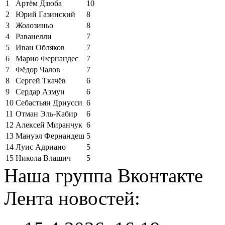
1
Артём Дзюба
10
2
Юрий Газинский
8
3
Жоаозиньо
8
4
Раванелли
7
5
Иван Обляков
7
6
Марио Фернандес
7
7
Фёдор Чалов
7
8
Сергей Ткачёв
6
9
Сердар Азмун
6
10
Себастьян Дриусси
6
11
Отман Эль-Кабир
6
12
Алексей Миранчук
6
13
Мануэл Фернандеш
5
14
Луис Адриано
5
15
Никола Влашич
5
Наша группа Вконтакте
Лента новостей: