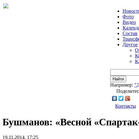
Новост
Фото
Видео
Календ
Состав
Трансф
Другое
О
К
К
Найти
Например:
"
Поделитес
Контакты
Бушманов: «Весной «Спартак-
19.11.2014, 17:25