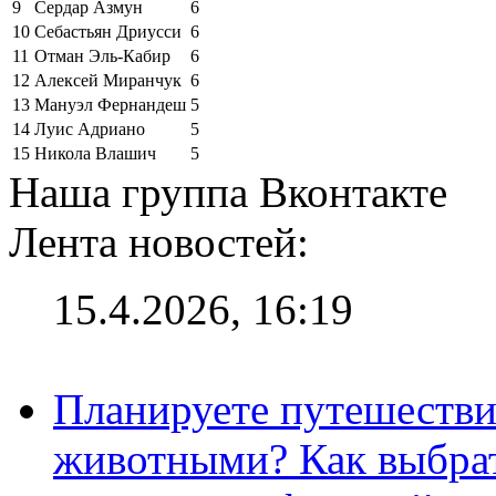
9
Сердар Азмун
6
10
Себастьян Дриусси
6
11
Отман Эль-Кабир
6
12
Алексей Миранчук
6
13
Мануэл Фернандеш
5
14
Луис Адриано
5
15
Никола Влашич
5
Наша группа Вконтакте
Лента новостей:
15.4.2026, 16:19
Планируете путешестви
животными? Как выбрат