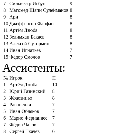
7
Сильвестр Игбун
9
8
Магомед-Шапи Сулейманов
8
9
Ари
8
10
Джефферсон Фарфан
8
11
Артём Дзюба
8
12
Зелимхан Бакаев
8
13
Алексей Сутормин
8
14
Иван Игнатьев
7
15
Фёдор Смолов
7
Ассистенты:
№
Игрок
П
1
Артём Дзюба
10
2
Юрий Газинский
8
3
Жоаозиньо
8
4
Раванелли
7
5
Иван Обляков
7
6
Марио Фернандес
7
7
Фёдор Чалов
7
8
Сергей Ткачёв
6