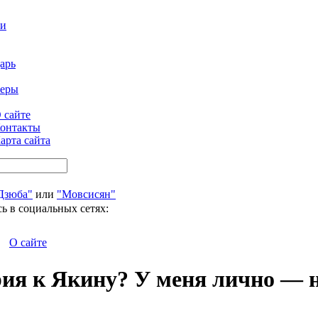
ти
арь
феры
 сайте
онтакты
арта сайта
Дзюба"
или
"Мовсисян"
ь в социальных сетях:
О сайте
рия к Якину? У меня лично — 