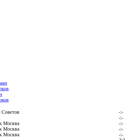
н
оков
 Советов
-:-
-:-
к Москва
-:-
к Москва
-:-
к Москва
-:-