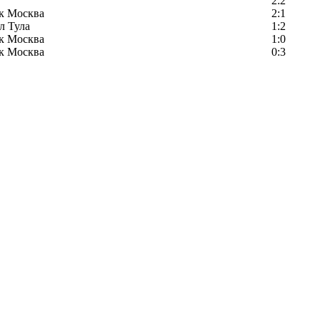
2:2
к Москва
2:1
л Тула
1:2
к Москва
1:0
к Москва
0:3