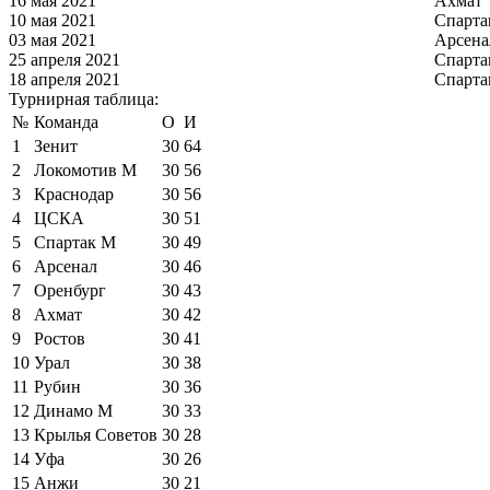
16 мая 2021
Ахмат
10 мая 2021
Спарта
03 мая 2021
Арсена
25 апреля 2021
Спарта
18 апреля 2021
Спарта
Турнирная таблица:
№
Команда
О
И
1
Зенит
30
64
2
Локомотив М
30
56
3
Краснодар
30
56
4
ЦСКА
30
51
5
Спартак М
30
49
6
Арсенал
30
46
7
Оренбург
30
43
8
Ахмат
30
42
9
Ростов
30
41
10
Урал
30
38
11
Рубин
30
36
12
Динамо М
30
33
13
Крылья Советов
30
28
14
Уфа
30
26
15
Анжи
30
21