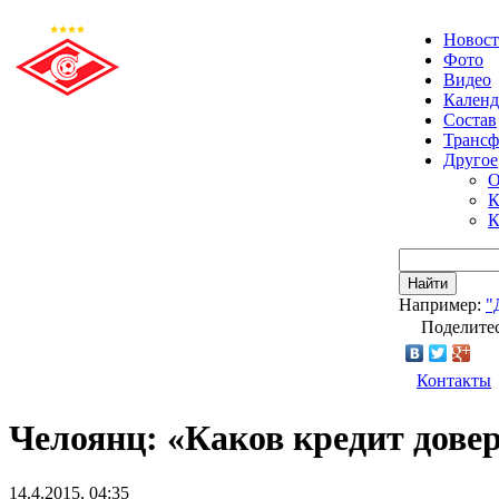
Новос
Фото
Видео
Календ
Состав
Транс
Другое
О
К
К
Найти
Например:
"
Поделитес
Контакты
Челоянц: «Каков кредит дове
14.4.2015, 04:35