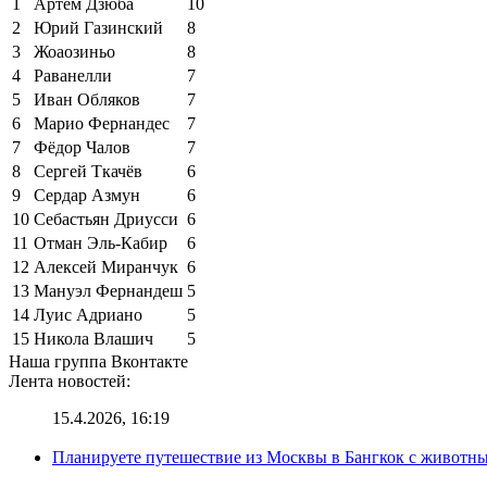
1
Артём Дзюба
10
2
Юрий Газинский
8
3
Жоаозиньо
8
4
Раванелли
7
5
Иван Обляков
7
6
Марио Фернандес
7
7
Фёдор Чалов
7
8
Сергей Ткачёв
6
9
Сердар Азмун
6
10
Себастьян Дриусси
6
11
Отман Эль-Кабир
6
12
Алексей Миранчук
6
13
Мануэл Фернандеш
5
14
Луис Адриано
5
15
Никола Влашич
5
Наша группа Вконтакте
Лента новостей:
15.4.2026, 16:19
Планируете путешествие из Москвы в Бангкок с животны