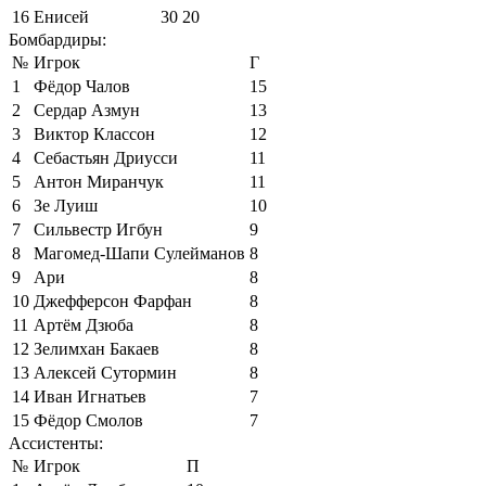
16
Енисей
30
20
Бомбардиры:
№
Игрок
Г
1
Фёдор Чалов
15
2
Сердар Азмун
13
3
Виктор Классон
12
4
Себастьян Дриусси
11
5
Антон Миранчук
11
6
Зе Луиш
10
7
Сильвестр Игбун
9
8
Магомед-Шапи Сулейманов
8
9
Ари
8
10
Джефферсон Фарфан
8
11
Артём Дзюба
8
12
Зелимхан Бакаев
8
13
Алексей Сутормин
8
14
Иван Игнатьев
7
15
Фёдор Смолов
7
Ассистенты:
№
Игрок
П