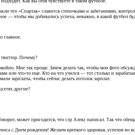
одходит. Как вы себя чувствуете в таком футболе.
кли что «Спартак» славится стеночками и забеганиями, контроле
ное — чтобы мы добивались успеха, неважно, в какой футбол буд
о главное.
 твиттер. Почему?
койно. Мне так проще. Зачем делать так, чтобы мои фото обсужда
 или что-то еще. Кто на что учился — тот столько и зарабатыва
мали зарплаты, чтобы сейчас делать потолок зарплат.
цсетях другие?
.
Говорит, может пригодится, что сэр Алекс написал. Так что обещ
ниса с Днем рождения! Желаем крепкого здоровья, успехов во вс