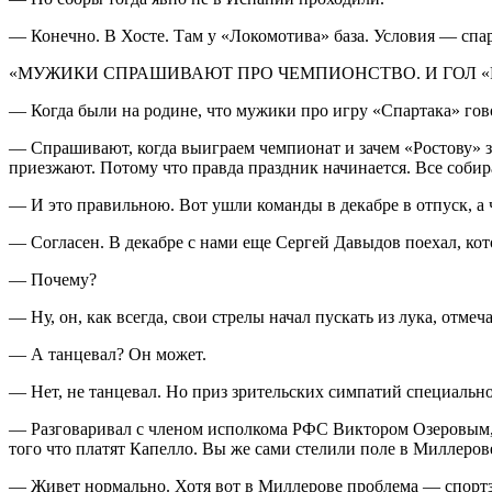
— Конечно. В Хосте. Там у «Локомотива» база. Условия — спа
«МУЖИКИ СПРАШИВАЮТ ПРО ЧЕМПИОНСТВО. И ГОЛ «
— Когда были на родине, что мужики про игру «Спартака» гов
— Спрашивают, когда выиграем чемпионат и зачем «Ростову» за
приезжают. Потому что правда праздник начинается. Все собира
— И это правильною. Вот ушли команды в декабре в отпуск, а 
— Согласен. В декабре с нами еще Сергей Давыдов поехал, кот
— Почему?
— Ну, он, как всегда, свои стрелы начал пускать из лука, отме
— А танцевал? Он может.
— Нет, не танцевал. Но приз зрительских симпатий специально
— Разговаривал с членом исполкома РФС Виктором Озеровым, ко
того что платят Капелло. Вы же сами стелили поле в Миллерове
— Живет нормально. Хотя вот в Миллерове проблема — спортзал