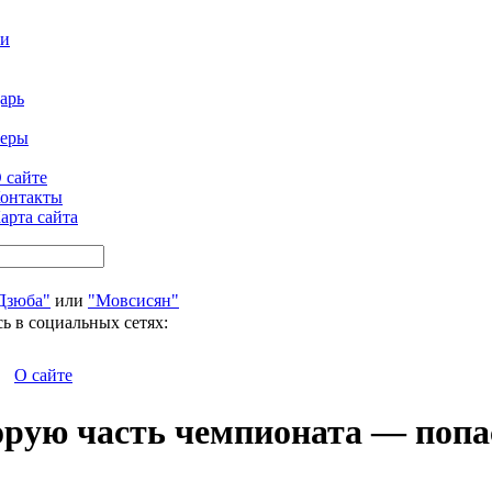
ти
арь
феры
 сайте
онтакты
арта сайта
Дзюба"
или
"Мовсисян"
ь в социальных сетях:
О сайте
орую часть чемпионата — попа