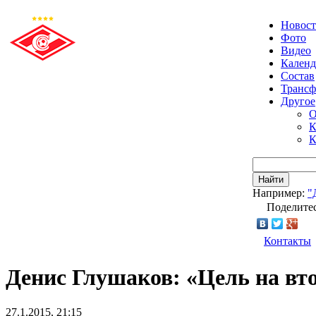
Новос
Фото
Видео
Календ
Состав
Транс
Другое
О
К
К
Найти
Например:
"
Поделитес
Контакты
Денис Глушаков: «Цель на вт
27.1.2015, 21:15