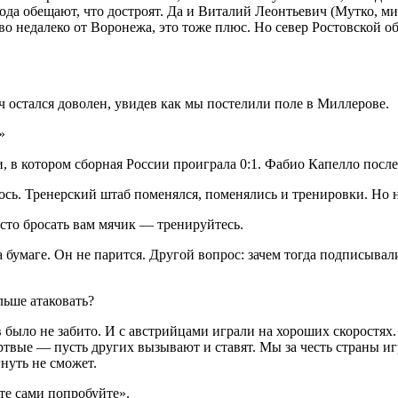
да обещают, что достроят. Да и Виталий Леонтьевич (Мутко, мин
 недалеко от Воронежа, это тоже плюс. Но север Ростовской об
 остался доволен, увидев как мы постелили поле в Миллерове.
»
, в котором сборная России проиграла 0:1. Фабио Капелло посл
ось. Тренерский штаб поменялся, поменялись и тренировки. Но н
сто бросать вам мячик — тренируйтесь.
 бумаге. Он не парится. Другой вопрос: зачем тогда подписывали
льше атаковать?
было не забито. И с австрийцами играли на хороших скоростях.
ертвые — пусть других вызывают и ставят. Мы за честь страны и
нуть не сможет.
е сами попробуйте».