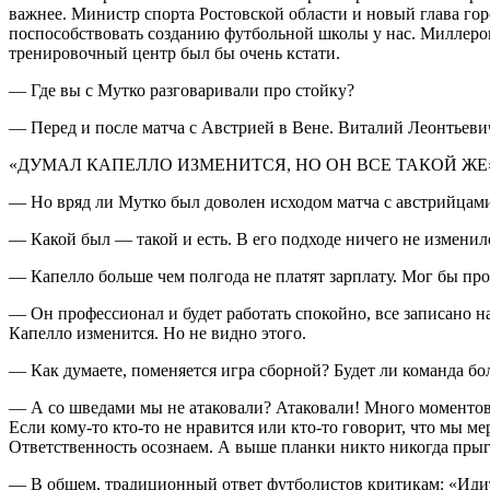
важнее. Министр спорта Ростовской области и новый глава горо
поспособствовать созданию футбольной школы у нас. Миллерово
тренировочный центр был бы очень кстати.
— Где вы с Мутко разговаривали про стойку?
— Перед и после матча с Австрией в Вене. Виталий Леонтьевич
«ДУМАЛ КАПЕЛЛО ИЗМЕНИТСЯ, НО ОН ВСЕ ТАКОЙ ЖЕ
— Но вряд ли Мутко был доволен исходом матча с австрийцами
— Какой был — такой и есть. В его подходе ничего не изменил
— Капелло больше чем полгода не платят зарплату. Мог бы про
— Он профессионал и будет работать спокойно, все записано на
Капелло изменится. Но не видно этого.
— Как думаете, поменяется игра сборной? Будет ли команда бо
— А со шведами мы не атаковали? Атаковали! Много моментов 
Если кому-то кто-то не нравится или кто-то говорит, что мы м
Ответственность осознаем. А выше планки никто никогда прыг
— В общем, традиционный ответ футболистов критикам: «Идит