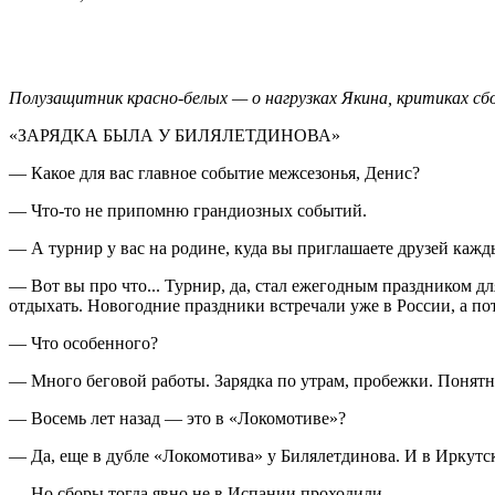
Полузащитник красно-белых — о нагрузках Якина, критиках сб
«ЗАРЯДКА БЫЛА У БИЛЯЛЕТДИНОВА»
— Какое для вас главное событие межсезонья, Денис?
— Что-то не припомню грандиозных событий.
— А турнир у вас на родине, куда вы приглашаете друзей кажды
— Вот вы про что... Турнир, да, стал ежегодным праздником дл
отдыхать. Новогодние праздники встречали уже в России, а по
— Что особенного?
— Много беговой работы. Зарядка по утрам, пробежки. Понятно,
— Восемь лет назад — это в «Локомотиве»?
— Да, еще в дубле «Локомотива» у Билялетдинова. И в Иркутске
— Но сборы тогда явно не в Испании проходили.