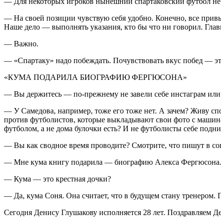
— Для некоторых игроков нынешний спартаковский футбол не п
— На своей позиции чувствую себя удобно. Конечно, все привы
Наше дело — выполнять указания, кто бы что ни говорил. Глав
— Важно.
— «Спартаку» надо побеждать. Почувствовать вкус побед — эт
«КУМА ПОДАРИЛА БИОГРАФИЮ ФЕРГЮСОНА»
— Вы держитесь — по-прежнему не завели себе инстаграм или
— У Самедова, например, тоже его тоже нет. А зачем? Живу спо
против футболистов, которые выкладывают свои фото с машинами
футболом, а не дома булочки есть? И не футболисты себе подни
— Вы как сводное время проводите? Смотрите, что пишут в со
— Мне кума книгу подарила — биографию Алекса Фергюсона
— Кума — это крестная дочки?
— Да, кума Соня. Она считает, что в будущем стану тренером. 
Сегодня Денису Глушакову исполняется 28 лет. Поздравляем Де