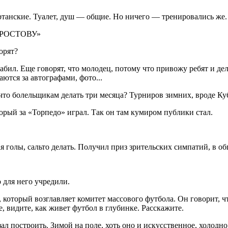
ртанские. Туалет, душ — общие. Но ничего — тренировались же.
РОСТОВУ»
орят?
бил. Еще говорят, что молодец, потому что привожу ребят и де
ются за автографами, фото...
что болельщикам делать три месяца? Турниров зимних, вроде Куб
орый за «Торпедо» играл. Так он там кумиром публики стал.
чая голы, сальто делать. Получил приз зрительских симпатий, в о
 для него учредили.
торый возглавляет комитет массового футбола. Он говорит, что
, видите, как живет футбол в глубинке. Расскажите.
 построить. Зимой на поле, хоть оно и искусственное, холодно