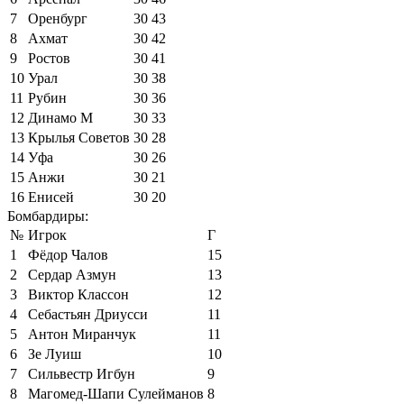
7
Оренбург
30
43
8
Ахмат
30
42
9
Ростов
30
41
10
Урал
30
38
11
Рубин
30
36
12
Динамо М
30
33
13
Крылья Советов
30
28
14
Уфа
30
26
15
Анжи
30
21
16
Енисей
30
20
Бомбардиры:
№
Игрок
Г
1
Фёдор Чалов
15
2
Сердар Азмун
13
3
Виктор Классон
12
4
Себастьян Дриусси
11
5
Антон Миранчук
11
6
Зе Луиш
10
7
Сильвестр Игбун
9
8
Магомед-Шапи Сулейманов
8