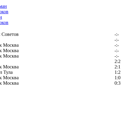
н
оков
 Советов
-:-
-:-
к Москва
-:-
к Москва
-:-
к Москва
-:-
2:2
к Москва
2:1
л Тула
1:2
к Москва
1:0
к Москва
0:3