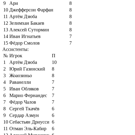
9
Ари
8
10
Джефферсон Фарфан
8
11
Артём Дзюба
8
12
Зелимхан Бакаев
8
13
Алексей Сутормин
8
14
Иван Игнатьев
7
15
Фёдор Смолов
7
Ассистенты:
№
Игрок
П
1
Артём Дзюба
10
2
Юрий Газинский
8
3
Жоаозиньо
8
4
Раванелли
7
5
Иван Обляков
7
6
Марио Фернандес
7
7
Фёдор Чалов
7
8
Сергей Ткачёв
6
9
Сердар Азмун
6
10
Себастьян Дриусси
6
11
Отман Эль-Кабир
6