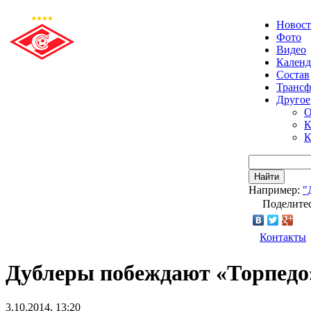
Новос
Фото
Видео
Календ
Состав
Транс
Другое
О
К
К
Найти
Например:
"
Поделитес
Контакты
Дублеры побеждают «Торпедо
3.10.2014, 13:20