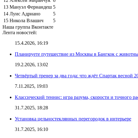
12
Алексей Миранчук
6
13
Мануэл Фернандеш
5
14
Луис Адриано
5
15
Никола Влашич
5
Наша группа Вконтакте
Лента новостей:
15.4.2026, 16:19
Планируете путешествие из Москвы в Бангкок с животны
19.2.2026, 13:02
Четвёртый тренер за два года: что ждёт Спартак весной 2
7.11.2025, 19:03
Классический теннис: игра разума, скорости и точного ра
31.7.2025, 18:28
Установка цельностеклянных перегородок в интерьере
31.7.2025, 16:10