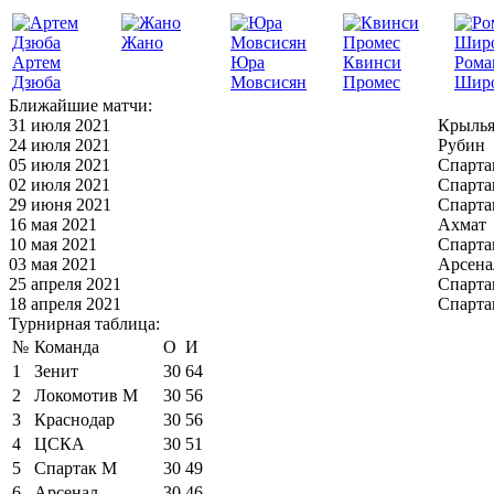
Жано
Артем
Юра
Квинси
Рома
Дзюба
Мовсисян
Промес
Шир
Ближайшие матчи:
31 июля 2021
Крылья
24 июля 2021
Рубин
05 июля 2021
Спарта
02 июля 2021
Спарта
29 июня 2021
Спарта
16 мая 2021
Ахмат
10 мая 2021
Спарта
03 мая 2021
Арсена
25 апреля 2021
Спарта
18 апреля 2021
Спарта
Турнирная таблица:
№
Команда
О
И
1
Зенит
30
64
2
Локомотив М
30
56
3
Краснодар
30
56
4
ЦСКА
30
51
5
Спартак М
30
49
6
Арсенал
30
46