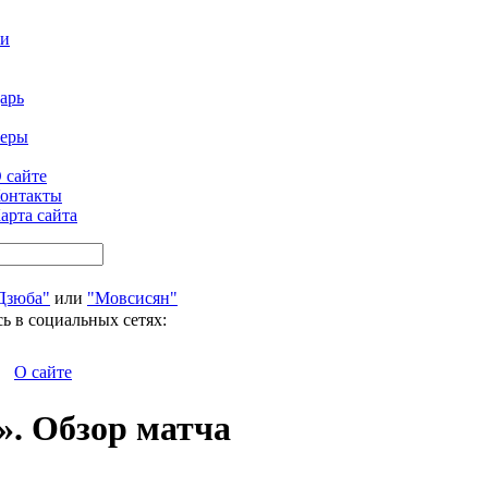
ти
арь
феры
 сайте
онтакты
арта сайта
Дзюба"
или
"Мовсисян"
ь в социальных сетях:
О сайте
». Обзор матча