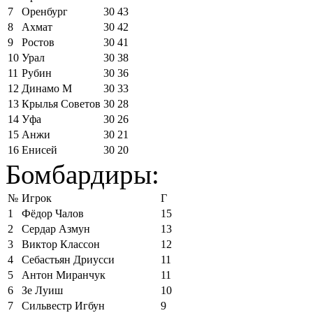
7
Оренбург
30
43
8
Ахмат
30
42
9
Ростов
30
41
10
Урал
30
38
11
Рубин
30
36
12
Динамо М
30
33
13
Крылья Советов
30
28
14
Уфа
30
26
15
Анжи
30
21
16
Енисей
30
20
Бомбардиры:
№
Игрок
Г
1
Фёдор Чалов
15
2
Сердар Азмун
13
3
Виктор Классон
12
4
Себастьян Дриусси
11
5
Антон Миранчук
11
6
Зе Луиш
10
7
Сильвестр Игбун
9