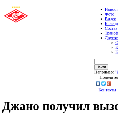
Новос
Фото
Видео
Календ
Состав
Транс
Другое
О
К
К
Найти
Например:
"
Поделитес
Контакты
Джано получил вызо