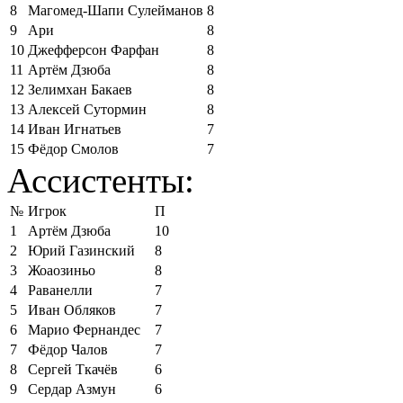
8
Магомед-Шапи Сулейманов
8
9
Ари
8
10
Джефферсон Фарфан
8
11
Артём Дзюба
8
12
Зелимхан Бакаев
8
13
Алексей Сутормин
8
14
Иван Игнатьев
7
15
Фёдор Смолов
7
Ассистенты:
№
Игрок
П
1
Артём Дзюба
10
2
Юрий Газинский
8
3
Жоаозиньо
8
4
Раванелли
7
5
Иван Обляков
7
6
Марио Фернандес
7
7
Фёдор Чалов
7
8
Сергей Ткачёв
6
9
Сердар Азмун
6