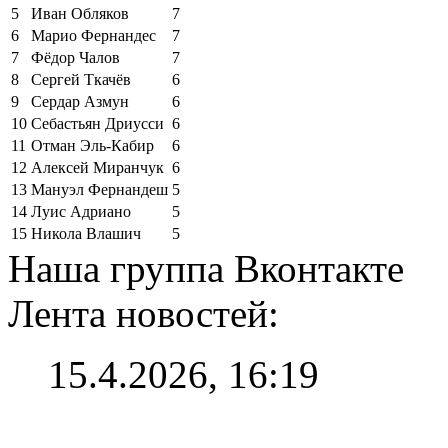
5
Иван Обляков
7
6
Марио Фернандес
7
7
Фёдор Чалов
7
8
Сергей Ткачёв
6
9
Сердар Азмун
6
10
Себастьян Дриусси
6
11
Отман Эль-Кабир
6
12
Алексей Миранчук
6
13
Мануэл Фернандеш
5
14
Луис Адриано
5
15
Никола Влашич
5
Наша группа Вконтакте
Лента новостей:
15.4.2026, 16:19