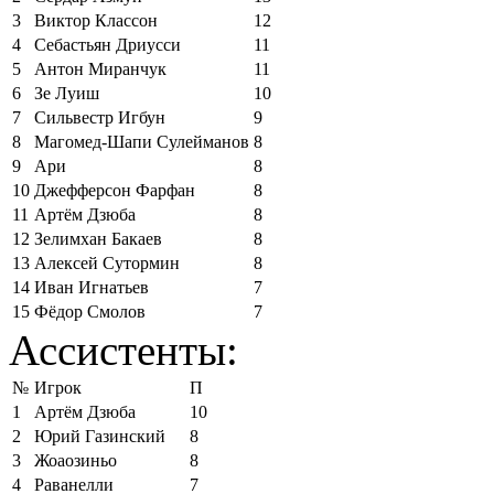
3
Виктор Классон
12
4
Себастьян Дриусси
11
5
Антон Миранчук
11
6
Зе Луиш
10
7
Сильвестр Игбун
9
8
Магомед-Шапи Сулейманов
8
9
Ари
8
10
Джефферсон Фарфан
8
11
Артём Дзюба
8
12
Зелимхан Бакаев
8
13
Алексей Сутормин
8
14
Иван Игнатьев
7
15
Фёдор Смолов
7
Ассистенты:
№
Игрок
П
1
Артём Дзюба
10
2
Юрий Газинский
8
3
Жоаозиньо
8
4
Раванелли
7