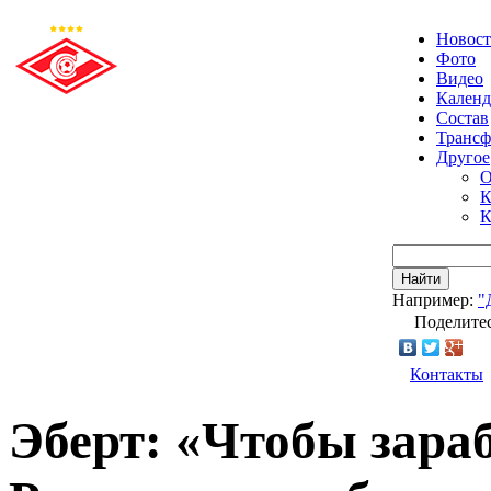
Новос
Фото
Видео
Календ
Состав
Транс
Другое
О
К
К
Найти
Например:
"
Поделитес
Контакты
Эберт: «Чтобы зараб