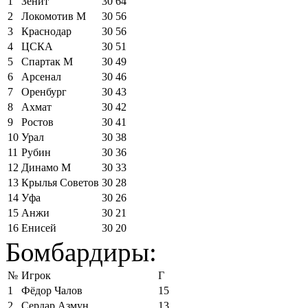
1
Зенит
30
64
2
Локомотив М
30
56
3
Краснодар
30
56
4
ЦСКА
30
51
5
Спартак М
30
49
6
Арсенал
30
46
7
Оренбург
30
43
8
Ахмат
30
42
9
Ростов
30
41
10
Урал
30
38
11
Рубин
30
36
12
Динамо М
30
33
13
Крылья Советов
30
28
14
Уфа
30
26
15
Анжи
30
21
16
Енисей
30
20
Бомбардиры:
№
Игрок
Г
1
Фёдор Чалов
15
2
Сердар Азмун
13