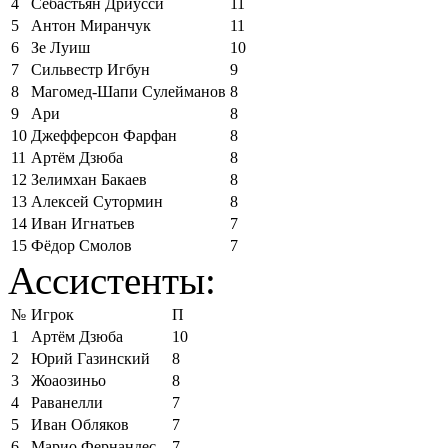
4
Себастьян Дриусси
11
5
Антон Миранчук
11
6
Зе Луиш
10
7
Сильвестр Игбун
9
8
Магомед-Шапи Сулейманов
8
9
Ари
8
10
Джефферсон Фарфан
8
11
Артём Дзюба
8
12
Зелимхан Бакаев
8
13
Алексей Сутормин
8
14
Иван Игнатьев
7
15
Фёдор Смолов
7
Ассистенты:
№
Игрок
П
1
Артём Дзюба
10
2
Юрий Газинский
8
3
Жоаозиньо
8
4
Раванелли
7
5
Иван Обляков
7
6
Марио Фернандес
7