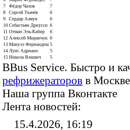
7
Фёдор Чалов
7
8
Сергей Ткачёв
6
9
Сердар Азмун
6
10
Себастьян Дриусси
6
11
Отман Эль-Кабир
6
12
Алексей Миранчук
6
13
Мануэл Фернандеш
5
14
Луис Адриано
5
15
Никола Влашич
5
BBus Service. Быстро и к
рефрижераторов
в Москве
Наша группа Вконтакте
Лента новостей:
15.4.2026, 16:19