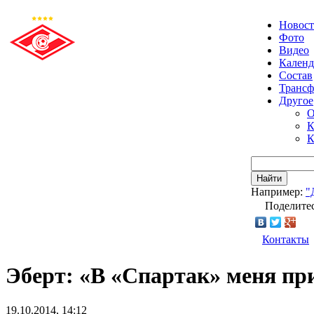
Новос
Фото
Видео
Календ
Состав
Транс
Другое
О
К
К
Найти
Например:
"
Поделитес
Контакты
Эберт: «В «Спартак» меня пр
19.10.2014, 14:12