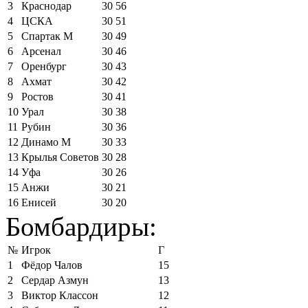
3
Краснодар
30
56
4
ЦСКА
30
51
5
Спартак М
30
49
6
Арсенал
30
46
7
Оренбург
30
43
8
Ахмат
30
42
9
Ростов
30
41
10
Урал
30
38
11
Рубин
30
36
12
Динамо М
30
33
13
Крылья Советов
30
28
14
Уфа
30
26
15
Анжи
30
21
16
Енисей
30
20
Бомбардиры:
№
Игрок
Г
1
Фёдор Чалов
15
2
Сердар Азмун
13
3
Виктор Классон
12