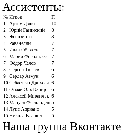
Ассистенты:
№
Игрок
П
1
Артём Дзюба
10
2
Юрий Газинский
8
3
Жоаозиньо
8
4
Раванелли
7
5
Иван Обляков
7
6
Марио Фернандес
7
7
Фёдор Чалов
7
8
Сергей Ткачёв
6
9
Сердар Азмун
6
10
Себастьян Дриусси
6
11
Отман Эль-Кабир
6
12
Алексей Миранчук
6
13
Мануэл Фернандеш
5
14
Луис Адриано
5
15
Никола Влашич
5
Наша группа Вконтакте