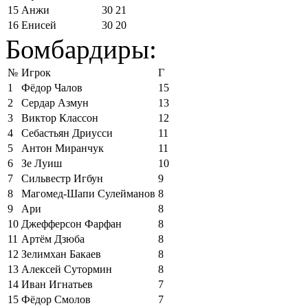
15
Анжи
30
21
16
Енисей
30
20
Бомбардиры:
№
Игрок
Г
1
Фёдор Чалов
15
2
Сердар Азмун
13
3
Виктор Классон
12
4
Себастьян Дриусси
11
5
Антон Миранчук
11
6
Зе Луиш
10
7
Сильвестр Игбун
9
8
Магомед-Шапи Сулейманов
8
9
Ари
8
10
Джефферсон Фарфан
8
11
Артём Дзюба
8
12
Зелимхан Бакаев
8
13
Алексей Сутормин
8
14
Иван Игнатьев
7
15
Фёдор Смолов
7