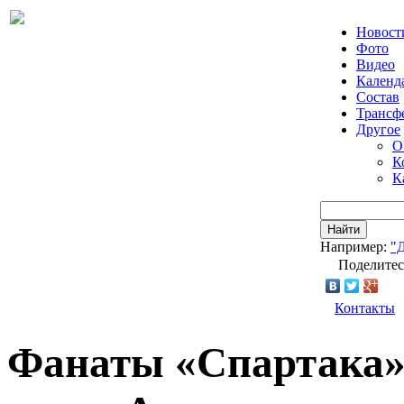
Новост
Фото
Видео
Календ
Состав
Трансф
Другое
О
К
К
Найти
Например:
"
Поделитес
Контакты
Фанаты «Спартака»