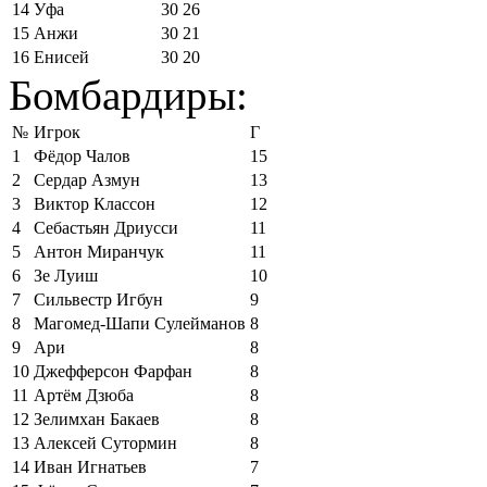
14
Уфа
30
26
15
Анжи
30
21
16
Енисей
30
20
Бомбардиры:
№
Игрок
Г
1
Фёдор Чалов
15
2
Сердар Азмун
13
3
Виктор Классон
12
4
Себастьян Дриусси
11
5
Антон Миранчук
11
6
Зе Луиш
10
7
Сильвестр Игбун
9
8
Магомед-Шапи Сулейманов
8
9
Ари
8
10
Джефферсон Фарфан
8
11
Артём Дзюба
8
12
Зелимхан Бакаев
8
13
Алексей Сутормин
8
14
Иван Игнатьев
7