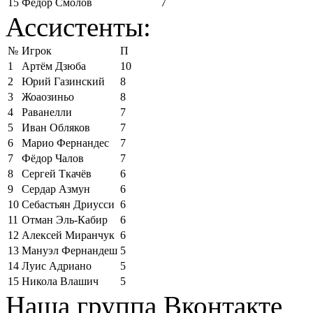
15
Фёдор Смолов
7
Ассистенты:
№
Игрок
П
1
Артём Дзюба
10
2
Юрий Газинский
8
3
Жоаозиньо
8
4
Раванелли
7
5
Иван Обляков
7
6
Марио Фернандес
7
7
Фёдор Чалов
7
8
Сергей Ткачёв
6
9
Сердар Азмун
6
10
Себастьян Дриусси
6
11
Отман Эль-Кабир
6
12
Алексей Миранчук
6
13
Мануэл Фернандеш
5
14
Луис Адриано
5
15
Никола Влашич
5
Наша группа Вконтакте