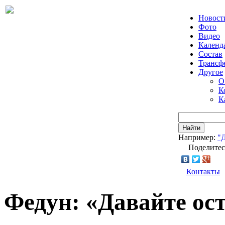
Новост
Фото
Видео
Календ
Состав
Трансф
Другое
О
К
К
Найти
Например:
"
Поделитес
Контакты
Федун: «Давайте ос