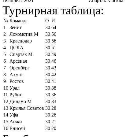
18 апреля 2021
Спартак Москва
Турнирная таблица:
№
Команда
О
И
1
Зенит
30
64
2
Локомотив М
30
56
3
Краснодар
30
56
4
ЦСКА
30
51
5
Спартак М
30
49
6
Арсенал
30
46
7
Оренбург
30
43
8
Ахмат
30
42
9
Ростов
30
41
10
Урал
30
38
11
Рубин
30
36
12
Динамо М
30
33
13
Крылья Советов
30
28
14
Уфа
30
26
15
Анжи
30
21
16
Енисей
30
20