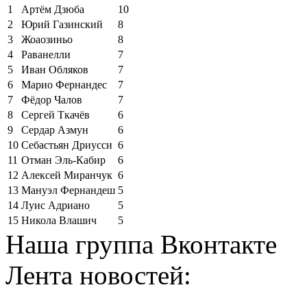
1
Артём Дзюба
10
2
Юрий Газинский
8
3
Жоаозиньо
8
4
Раванелли
7
5
Иван Обляков
7
6
Марио Фернандес
7
7
Фёдор Чалов
7
8
Сергей Ткачёв
6
9
Сердар Азмун
6
10
Себастьян Дриусси
6
11
Отман Эль-Кабир
6
12
Алексей Миранчук
6
13
Мануэл Фернандеш
5
14
Луис Адриано
5
15
Никола Влашич
5
Наша группа Вконтакте
Лента новостей: