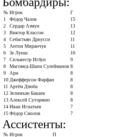
Бомбардиры:
№
Игрок
Г
1
Фёдор Чалов
15
2
Сердар Азмун
13
3
Виктор Классон
12
4
Себастьян Дриусси
11
5
Антон Миранчук
11
6
Зе Луиш
10
7
Сильвестр Игбун
9
8
Магомед-Шапи Сулейманов
8
9
Ари
8
10
Джефферсон Фарфан
8
11
Артём Дзюба
8
12
Зелимхан Бакаев
8
13
Алексей Сутормин
8
14
Иван Игнатьев
7
15
Фёдор Смолов
7
Ассистенты:
№
Игрок
П