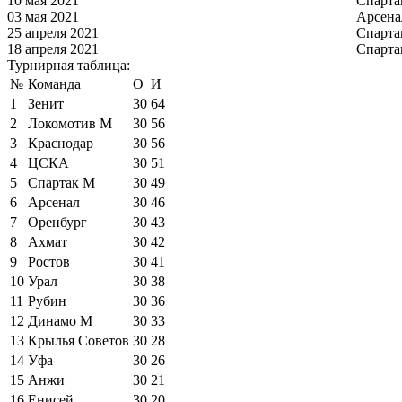
10 мая 2021
Спарта
03 мая 2021
Арсена
25 апреля 2021
Спарта
18 апреля 2021
Спарта
Турнирная таблица:
№
Команда
О
И
1
Зенит
30
64
2
Локомотив М
30
56
3
Краснодар
30
56
4
ЦСКА
30
51
5
Спартак М
30
49
6
Арсенал
30
46
7
Оренбург
30
43
8
Ахмат
30
42
9
Ростов
30
41
10
Урал
30
38
11
Рубин
30
36
12
Динамо М
30
33
13
Крылья Советов
30
28
14
Уфа
30
26
15
Анжи
30
21
16
Енисей
30
20