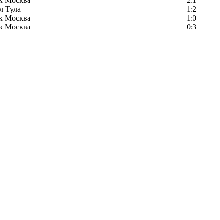
к Москва
2:1
л Тула
1:2
к Москва
1:0
к Москва
0:3