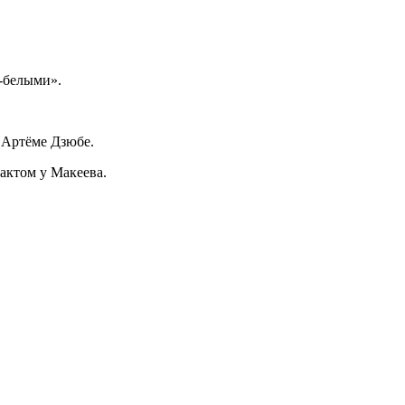
-белыми».
 Артёме Дзюбе.
рактом у Макеева.