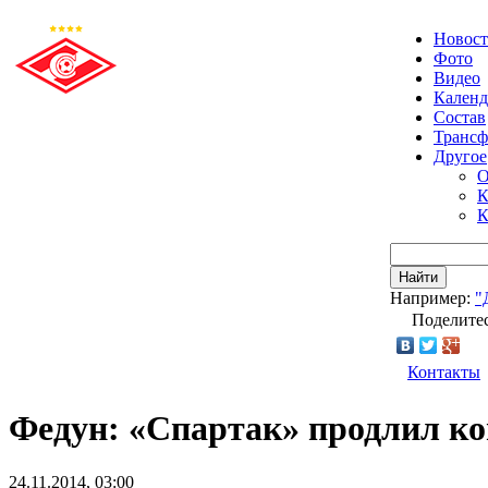
Новос
Фото
Видео
Календ
Состав
Транс
Другое
О
К
К
Найти
Например:
"
Поделитес
Контакты
Федун: «Спартак» продлил к
24.11.2014, 03:00