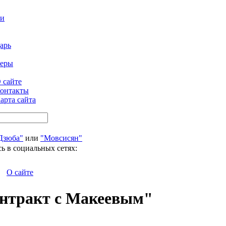
ти
арь
феры
 сайте
онтакты
арта сайта
Дзюба"
или
"Мовсисян"
ь в социальных сетях:
О сайте
онтракт с Макеевым"