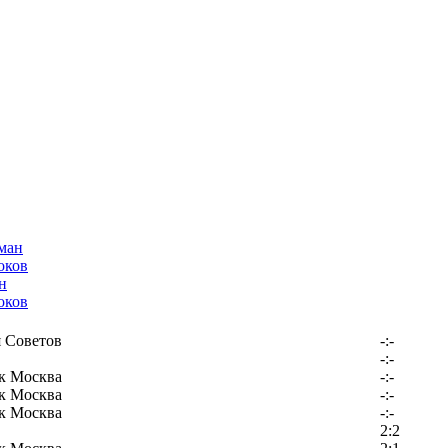
н
оков
 Советов
-:-
-:-
к Москва
-:-
к Москва
-:-
к Москва
-:-
2:2