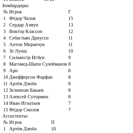
Бомбардиры:
№
Игрок
Г
1
Фёдор Чалов
15
2
Сердар Азмун
13
3
Виктор Классон
12
4
Себастьян Дриусси
11
5
Антон Миранчук
11
6
Зе Луиш
10
7
Сильвестр Игбун
9
8
Магомед-Шапи Сулейманов
8
9
Ари
8
10
Джефферсон Фарфан
8
11
Артём Дзюба
8
12
Зелимхан Бакаев
8
13
Алексей Сутормин
8
14
Иван Игнатьев
7
15
Фёдор Смолов
7
Ассистенты:
№
Игрок
П
1
Артём Дзюба
10