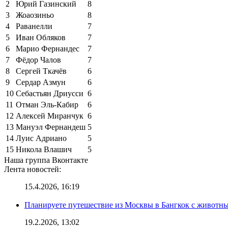
2
Юрий Газинский
8
3
Жоаозиньо
8
4
Раванелли
7
5
Иван Обляков
7
6
Марио Фернандес
7
7
Фёдор Чалов
7
8
Сергей Ткачёв
6
9
Сердар Азмун
6
10
Себастьян Дриусси
6
11
Отман Эль-Кабир
6
12
Алексей Миранчук
6
13
Мануэл Фернандеш
5
14
Луис Адриано
5
15
Никола Влашич
5
Наша группа Вконтакте
Лента новостей:
15.4.2026, 16:19
Планируете путешествие из Москвы в Бангкок с животны
19.2.2026, 13:02