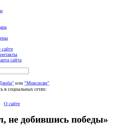
ти
арь
феры
 сайте
онтакты
арта сайта
Дзюба"
или
"Мовсисян"
ь в социальных сетях:
О сайте
л, не добившись победы»