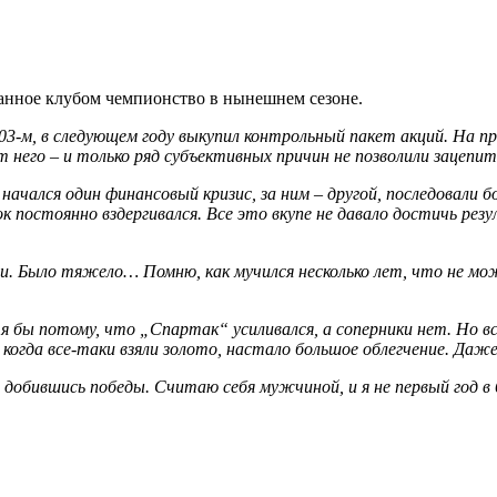
анное клубом чемпионство в нынешнем сезоне.
03-м, в следующем году выкупил контрольный пакет акций. На пр
от него – и только ряд субъективных причин не позволили зацепи
 начался один финансовый кризис, за ним – другой, последовал
 постоянно вздергивался. Все это вкупе не давало достичь рез
ыми. Было тяжело… Помню, как мучился несколько лет, что не 
 бы потому, что „Спартак“ усиливался, а соперники нет. Но в
когда все-таки взяли золото, настало большое облегчение. Даж
е добившись победы. Считаю себя мужчиной, и я не первый год в 