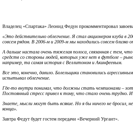
Владелец «Спартака» Леонид Федун прокомментировал завоев
«Это действительно облегчение. Я стал акционером клуба в 20
совсем рядом. В 2006-м и 2009-м мы находились совсем близко 
А дальше настала очень тяжелая полоса, связанная с тем, что
средств со стороны людей, которых уже нет в футболе – рынок
например, та самая история с Веллитоном и Акинфеевым.
Все это, конечно, давило. Болельщики становились агрессивн
испытывал облегчение.
Где-то внутри понимал, что должны стать чемпионами – хотя
Постоянный стресс привел к тому, что стало очень трудно. И 
Знаете, мысли могут быть всякие. Но я бы ничего не бросил, н
конца».
Завтра Федут будет гостем передачи «Вечерний Ургант».