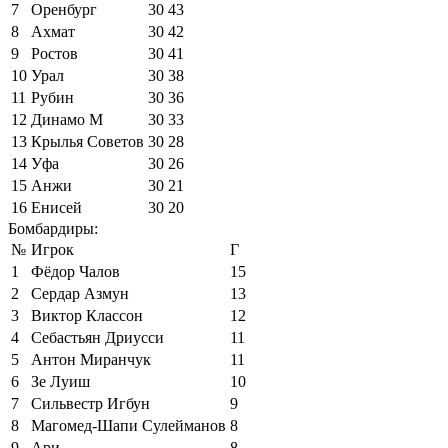
7
Оренбург
30
43
8
Ахмат
30
42
9
Ростов
30
41
10
Урал
30
38
11
Рубин
30
36
12
Динамо М
30
33
13
Крылья Советов
30
28
14
Уфа
30
26
15
Анжи
30
21
16
Енисей
30
20
Бомбардиры:
№
Игрок
Г
1
Фёдор Чалов
15
2
Сердар Азмун
13
3
Виктор Классон
12
4
Себастьян Дриусси
11
5
Антон Миранчук
11
6
Зе Луиш
10
7
Сильвестр Игбун
9
8
Магомед-Шапи Сулейманов
8
9
Ари
8