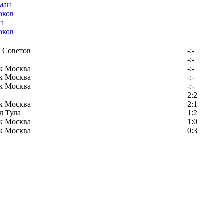
н
оков
 Советов
-:-
-:-
к Москва
-:-
к Москва
-:-
к Москва
-:-
2:2
к Москва
2:1
л Тула
1:2
к Москва
1:0
к Москва
0:3