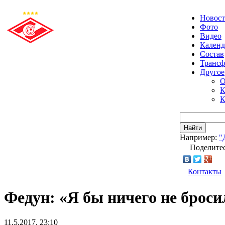
Новос
Фото
Видео
Календ
Состав
Транс
Другое
О
К
К
Найти
Например:
"
Поделитес
Контакты
Федун: «Я бы ничего не броси
11.5.2017, 23:10