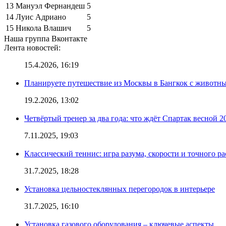
13
Мануэл Фернандеш
5
14
Луис Адриано
5
15
Никола Влашич
5
Наша группа Вконтакте
Лента новостей:
15.4.2026, 16:19
Планируете путешествие из Москвы в Бангкок с животны
19.2.2026, 13:02
Четвёртый тренер за два года: что ждёт Спартак весной 2
7.11.2025, 19:03
Классический теннис: игра разума, скорости и точного ра
31.7.2025, 18:28
Установка цельностеклянных перегородок в интерьере
31.7.2025, 16:10
Установка газового оборудования – ключевые аспекты