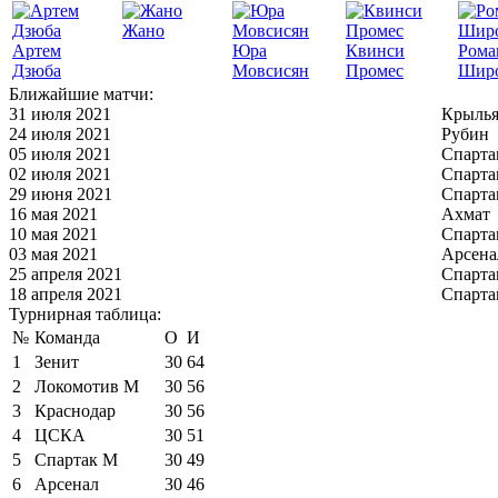
Жано
Артем
Юра
Квинси
Рома
Дзюба
Мовсисян
Промес
Шир
Ближайшие матчи:
31 июля 2021
Крылья
24 июля 2021
Рубин
05 июля 2021
Спарта
02 июля 2021
Спарта
29 июня 2021
Спарта
16 мая 2021
Ахмат
10 мая 2021
Спарта
03 мая 2021
Арсена
25 апреля 2021
Спарта
18 апреля 2021
Спарта
Турнирная таблица:
№
Команда
О
И
1
Зенит
30
64
2
Локомотив М
30
56
3
Краснодар
30
56
4
ЦСКА
30
51
5
Спартак М
30
49
6
Арсенал
30
46