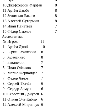
10
Джефферсон Фарфан
8
11
Артём Дзюба
8
12
Зелимхан Бакаев
8
13
Алексей Сутормин
8
14
Иван Игнатьев
7
15
Фёдор Смолов
7
Ассистенты:
№
Игрок
П
1
Артём Дзюба
10
2
Юрий Газинский
8
3
Жоаозиньо
8
4
Раванелли
7
5
Иван Обляков
7
6
Марио Фернандес
7
7
Фёдор Чалов
7
8
Сергей Ткачёв
6
9
Сердар Азмун
6
10
Себастьян Дриусси
6
11
Отман Эль-Кабир
6
12
Алексей Миранчук
6