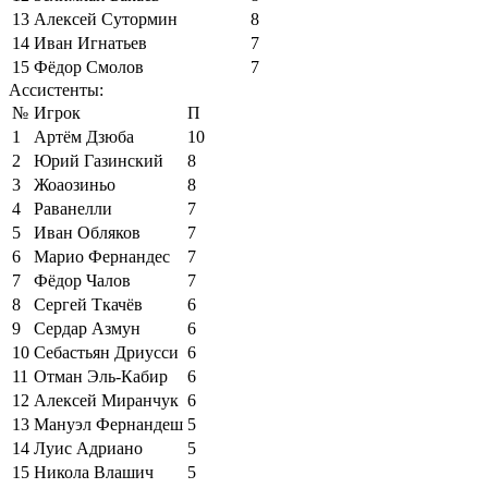
13
Алексей Сутормин
8
14
Иван Игнатьев
7
15
Фёдор Смолов
7
Ассистенты:
№
Игрок
П
1
Артём Дзюба
10
2
Юрий Газинский
8
3
Жоаозиньо
8
4
Раванелли
7
5
Иван Обляков
7
6
Марио Фернандес
7
7
Фёдор Чалов
7
8
Сергей Ткачёв
6
9
Сердар Азмун
6
10
Себастьян Дриусси
6
11
Отман Эль-Кабир
6
12
Алексей Миранчук
6
13
Мануэл Фернандеш
5
14
Луис Адриано
5
15
Никола Влашич
5