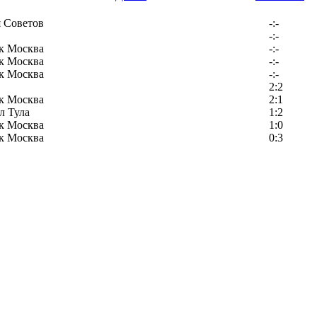
 Советов
-:-
-:-
к Москва
-:-
к Москва
-:-
к Москва
-:-
2:2
к Москва
2:1
л Тула
1:2
к Москва
1:0
к Москва
0:3