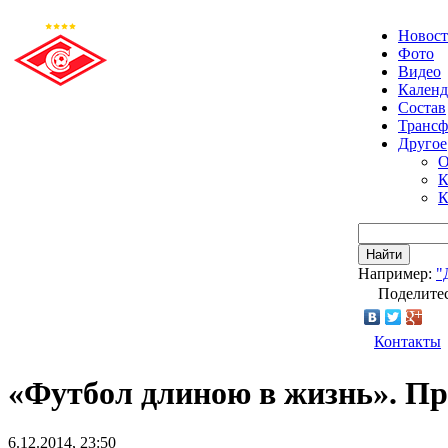
Новос
Фото
Видео
Календ
Состав
Транс
Другое
О
К
К
Найти
Например:
"
Поделитес
Контакты
«Футбол длиною в жизнь». Пр
6.12.2014, 23:50