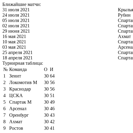
Ближайшие матчи:
31 июля 2021
Крылья
24 июля 2021
Рубин
05 июля 2021
Спарта
02 июля 2021
Спарта
29 июня 2021
Спарта
16 мая 2021
Ахмат
10 мая 2021
Спарта
03 мая 2021
Арсена
25 апреля 2021
Спарта
18 апреля 2021
Спарта
Турнирная таблица:
№
Команда
О
И
1
Зенит
30
64
2
Локомотив М
30
56
3
Краснодар
30
56
4
ЦСКА
30
51
5
Спартак М
30
49
6
Арсенал
30
46
7
Оренбург
30
43
8
Ахмат
30
42
9
Ростов
30
41