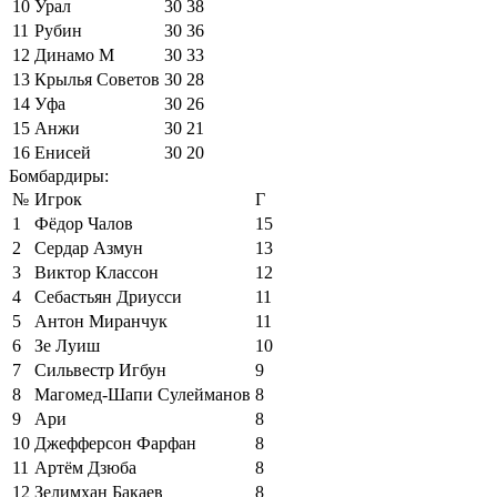
10
Урал
30
38
11
Рубин
30
36
12
Динамо М
30
33
13
Крылья Советов
30
28
14
Уфа
30
26
15
Анжи
30
21
16
Енисей
30
20
Бомбардиры:
№
Игрок
Г
1
Фёдор Чалов
15
2
Сердар Азмун
13
3
Виктор Классон
12
4
Себастьян Дриусси
11
5
Антон Миранчук
11
6
Зе Луиш
10
7
Сильвестр Игбун
9
8
Магомед-Шапи Сулейманов
8
9
Ари
8
10
Джефферсон Фарфан
8
11
Артём Дзюба
8
12
Зелимхан Бакаев
8