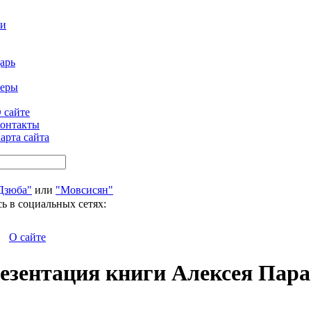
ти
арь
феры
 сайте
онтакты
арта сайта
Дзюба"
или
"Мовсисян"
ь в социальных сетях:
О сайте
езентация книги Алексея Пар