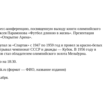
пресс-конференцию, посвященную выходу книги олимпийского
ексея Парамонова «Футбол длиною в жизнь». Презентация
а «Открытие Арена».
ал за «Спартак» с 1947 по 1959 год и провел за красно-белых
выигрывал чемпионат СССР и дважды — Кубок. В 1956 году в
в стал обладателем олимпийского золота Мельбурна.
 на 18:30.
tak.ru (формат — ФИО, название издания)
абря.