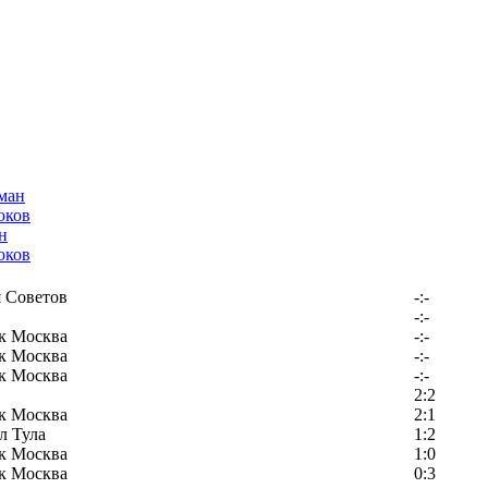
н
оков
 Советов
-:-
-:-
к Москва
-:-
к Москва
-:-
к Москва
-:-
2:2
к Москва
2:1
л Тула
1:2
к Москва
1:0
к Москва
0:3