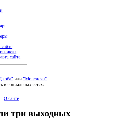
ти
арь
феры
 сайте
онтакты
арта сайта
Дзюба"
или
"Мовсисян"
ь в социальных сетях:
О сайте
ли три выходных