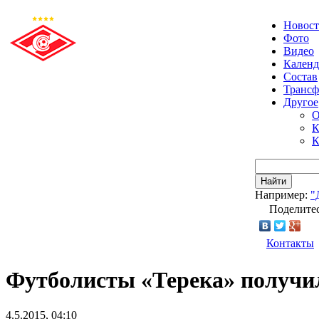
Новос
Фото
Видео
Календ
Состав
Транс
Другое
О
К
К
Найти
Например:
"
Поделитес
Контакты
Футболисты «Терека» получи
4.5.2015, 04:10