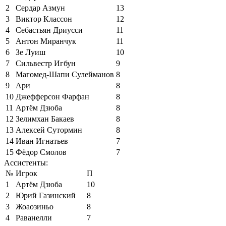
2
Сердар Азмун
13
3
Виктор Классон
12
4
Себастьян Дриусси
11
5
Антон Миранчук
11
6
Зе Луиш
10
7
Сильвестр Игбун
9
8
Магомед-Шапи Сулейманов
8
9
Ари
8
10
Джефферсон Фарфан
8
11
Артём Дзюба
8
12
Зелимхан Бакаев
8
13
Алексей Сутормин
8
14
Иван Игнатьев
7
15
Фёдор Смолов
7
Ассистенты:
№
Игрок
П
1
Артём Дзюба
10
2
Юрий Газинский
8
3
Жоаозиньо
8
4
Раванелли
7