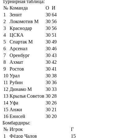
Турнирная таблица:
№
Команда
О
И
1
Зенит
30
64
2
Локомотив М
30
56
3
Краснодар
30
56
4
ЦСКА
30
51
5
Спартак М
30
49
6
Арсенал
30
46
7
Оренбург
30
43
8
Ахмат
30
42
9
Ростов
30
41
10
Урал
30
38
11
Рубин
30
36
12
Динамо М
30
33
13
Крылья Советов
30
28
14
Уфа
30
26
15
Анжи
30
21
16
Енисей
30
20
Бомбардиры:
№
Игрок
Г
1
Фёдор Чалов
15