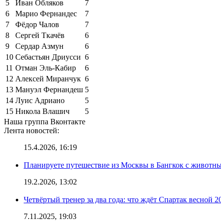
5
Иван Обляков
7
6
Марио Фернандес
7
7
Фёдор Чалов
7
8
Сергей Ткачёв
6
9
Сердар Азмун
6
10
Себастьян Дриусси
6
11
Отман Эль-Кабир
6
12
Алексей Миранчук
6
13
Мануэл Фернандеш
5
14
Луис Адриано
5
15
Никола Влашич
5
Наша группа Вконтакте
Лента новостей:
15.4.2026, 16:19
Планируете путешествие из Москвы в Бангкок с животны
19.2.2026, 13:02
Четвёртый тренер за два года: что ждёт Спартак весной 2
7.11.2025, 19:03