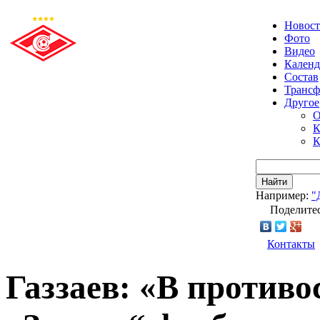
Новос
Фото
Видео
Календ
Состав
Транс
Другое
О
К
К
Найти
Например:
"
Поделитес
Контакты
Газзаев: «В против