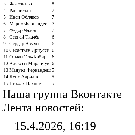
3
Жоаозиньо
8
4
Раванелли
7
5
Иван Обляков
7
6
Марио Фернандес
7
7
Фёдор Чалов
7
8
Сергей Ткачёв
6
9
Сердар Азмун
6
10
Себастьян Дриусси
6
11
Отман Эль-Кабир
6
12
Алексей Миранчук
6
13
Мануэл Фернандеш
5
14
Луис Адриано
5
15
Никола Влашич
5
Наша группа Вконтакте
Лента новостей:
15.4.2026, 16:19