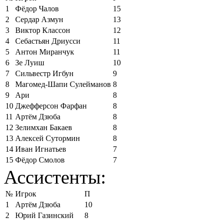
1
Фёдор Чалов
15
2
Сердар Азмун
13
3
Виктор Классон
12
4
Себастьян Дриусси
11
5
Антон Миранчук
11
6
Зе Луиш
10
7
Сильвестр Игбун
9
8
Магомед-Шапи Сулейманов
8
9
Ари
8
10
Джефферсон Фарфан
8
11
Артём Дзюба
8
12
Зелимхан Бакаев
8
13
Алексей Сутормин
8
14
Иван Игнатьев
7
15
Фёдор Смолов
7
Ассистенты:
№
Игрок
П
1
Артём Дзюба
10
2
Юрий Газинский
8