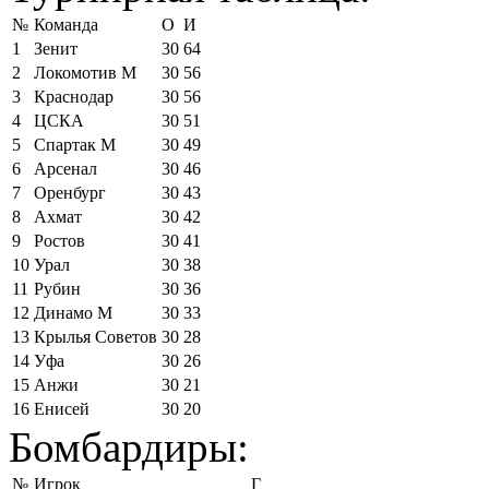
№
Команда
О
И
1
Зенит
30
64
2
Локомотив М
30
56
3
Краснодар
30
56
4
ЦСКА
30
51
5
Спартак М
30
49
6
Арсенал
30
46
7
Оренбург
30
43
8
Ахмат
30
42
9
Ростов
30
41
10
Урал
30
38
11
Рубин
30
36
12
Динамо М
30
33
13
Крылья Советов
30
28
14
Уфа
30
26
15
Анжи
30
21
16
Енисей
30
20
Бомбардиры:
№
Игрок
Г