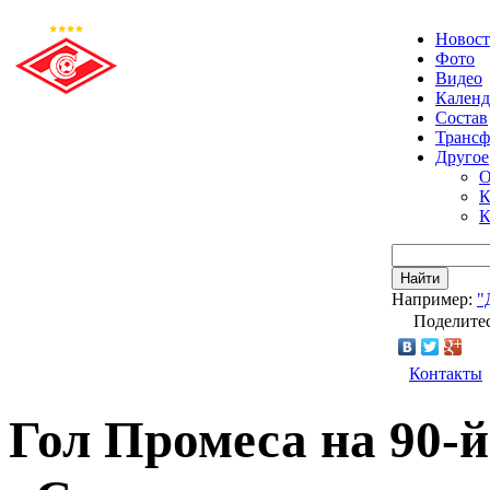
Новос
Фото
Видео
Календ
Состав
Транс
Другое
О
К
К
Найти
Например:
"
Поделитес
Контакты
Гол Промеса на 90-