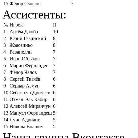
15
Фёдор Смолов
7
Ассистенты:
№
Игрок
П
1
Артём Дзюба
10
2
Юрий Газинский
8
3
Жоаозиньо
8
4
Раванелли
7
5
Иван Обляков
7
6
Марио Фернандес
7
7
Фёдор Чалов
7
8
Сергей Ткачёв
6
9
Сердар Азмун
6
10
Себастьян Дриусси
6
11
Отман Эль-Кабир
6
12
Алексей Миранчук
6
13
Мануэл Фернандеш
5
14
Луис Адриано
5
15
Никола Влашич
5
Наша группа Вконтакте