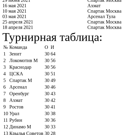
29 июня 2021
Спартак Москва
16 мая 2021
Ахмат
10 мая 2021
Спартак Москва
03 мая 2021
Арсенал Тула
25 апреля 2021
Спартак Москва
18 апреля 2021
Спартак Москва
Турнирная таблица:
№
Команда
О
И
1
Зенит
30
64
2
Локомотив М
30
56
3
Краснодар
30
56
4
ЦСКА
30
51
5
Спартак М
30
49
6
Арсенал
30
46
7
Оренбург
30
43
8
Ахмат
30
42
9
Ростов
30
41
10
Урал
30
38
11
Рубин
30
36
12
Динамо М
30
33
13
Крылья Советов
30
28