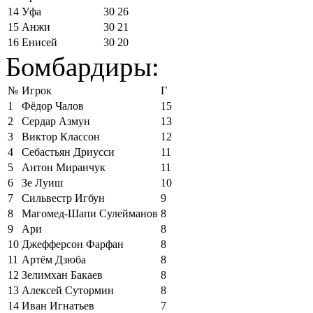
14
Уфа
30
26
15
Анжи
30
21
16
Енисей
30
20
Бомбардиры:
№
Игрок
Г
1
Фёдор Чалов
15
2
Сердар Азмун
13
3
Виктор Классон
12
4
Себастьян Дриусси
11
5
Антон Миранчук
11
6
Зе Луиш
10
7
Сильвестр Игбун
9
8
Магомед-Шапи Сулейманов
8
9
Ари
8
10
Джефферсон Фарфан
8
11
Артём Дзюба
8
12
Зелимхан Бакаев
8
13
Алексей Сутормин
8
14
Иван Игнатьев
7