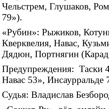
Чельстрем, Глушаков, Ром
79»).
«Рубин»: Рыжиков, Котун
Кверквелия, Навас, Кузьм
Дядюн, Портнягин (Караде
Предупреждения: Таски 4«
Навас 53», Инсаурральде 
Судья: Владислав Безборо