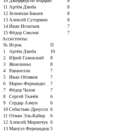
10
Джефферсон Фарфан
8
11
Артём Дзюба
8
12
Зелимхан Бакаев
8
13
Алексей Сутормин
8
14
Иван Игнатьев
7
15
Фёдор Смолов
7
Ассистенты:
№
Игрок
П
1
Артём Дзюба
10
2
Юрий Газинский
8
3
Жоаозиньо
8
4
Раванелли
7
5
Иван Обляков
7
6
Марио Фернандес
7
7
Фёдор Чалов
7
8
Сергей Ткачёв
6
9
Сердар Азмун
6
10
Себастьян Дриусси
6
11
Отман Эль-Кабир
6
12
Алексей Миранчук
6
13
Мануэл Фернандеш
5