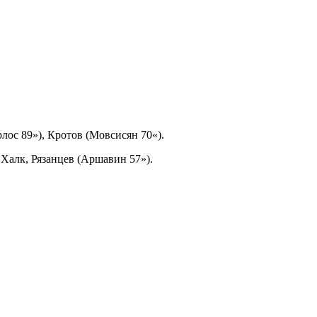
лос 89»), Кротов (Мовсисян 70«).
 Халк, Рязанцев (Аршавин 57»).