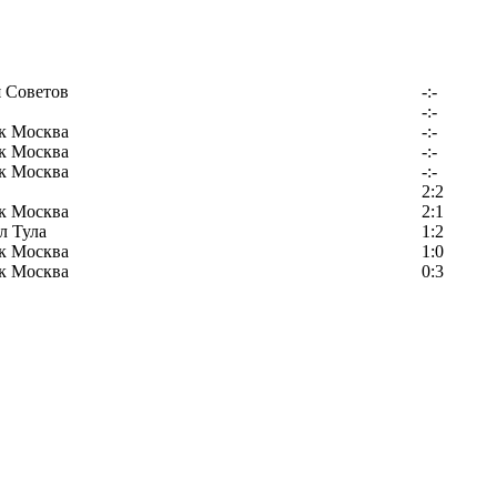
 Советов
-:-
-:-
к Москва
-:-
к Москва
-:-
к Москва
-:-
2:2
к Москва
2:1
л Тула
1:2
к Москва
1:0
к Москва
0:3