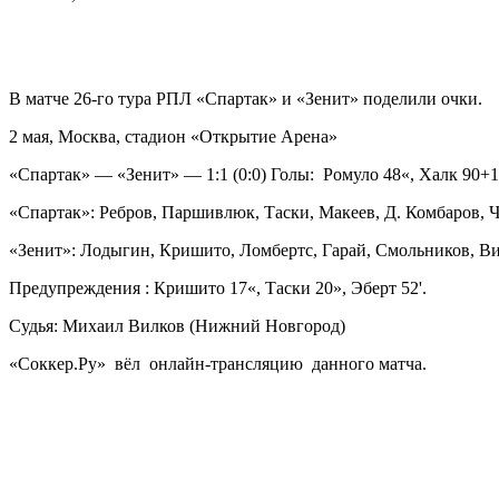
В матче 26-го тура РПЛ «Спартак» и «Зенит» поделили очки.
2 мая, Москва, стадион «Открытие Арена» ​
«Спартак» — «Зенит» — 1:1 (0:0) Голы: Ромуло 48«, Халк 90+1
«Спартак»: Ребров, Паршивлюк, Таски, Макеев, Д. Комбаров, Че
«Зенит»: Лодыгин, Кришито, Ломбертс, Гарай, Смольников, Вит
Предупреждения : Кришито 17«, Таски 20», Эберт 52'.
Судья: Михаил Вилков (Нижний Новгород)
«Соккер.Ру» вёл онлайн-трансляцию данного матча.