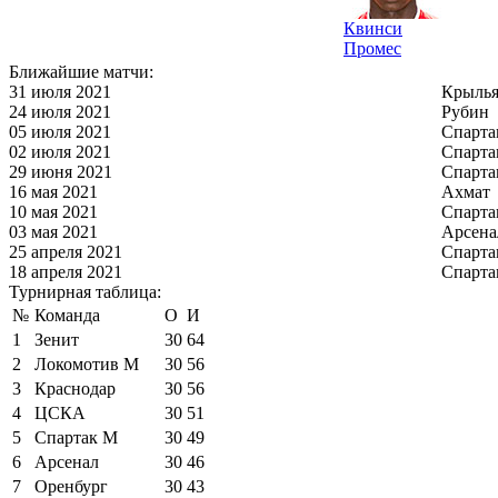
Квинси
Промес
Ближайшие матчи:
31 июля 2021
Крылья
24 июля 2021
Рубин
05 июля 2021
Спарта
02 июля 2021
Спарта
29 июня 2021
Спарта
16 мая 2021
Ахмат
10 мая 2021
Спарта
03 мая 2021
Арсена
25 апреля 2021
Спарта
18 апреля 2021
Спарта
Турнирная таблица:
№
Команда
О
И
1
Зенит
30
64
2
Локомотив М
30
56
3
Краснодар
30
56
4
ЦСКА
30
51
5
Спартак М
30
49
6
Арсенал
30
46
7
Оренбург
30
43