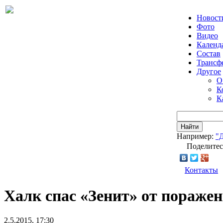
Новост
Фото
Видео
Календ
Состав
Трансф
Другое
О
К
К
Найти
Например:
"
Поделитес
Контакты
Халк спас «Зенит» от поражен
2.5.2015, 17:30