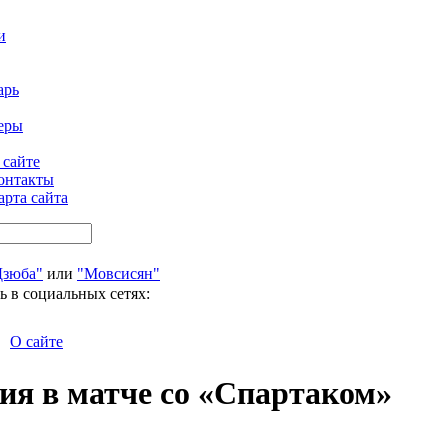
и
арь
еры
 сайте
онтакты
арта сайта
Дзюба"
или
"Мовсисян"
ь в социальных сетях:
О сайте
ия в матче со «Спартаком»