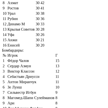
8
Ахмат
30
42
9
Ростов
30
41
10
Урал
30
38
11
Рубин
30
36
12
Динамо М
30
33
13
Крылья Советов
30
28
14
Уфа
30
26
15
Анжи
30
21
16
Енисей
30
20
Бомбардиры:
№
Игрок
Г
1
Фёдор Чалов
15
2
Сердар Азмун
13
3
Виктор Классон
12
4
Себастьян Дриусси
11
5
Антон Миранчук
11
6
Зе Луиш
10
7
Сильвестр Игбун
9
8
Магомед-Шапи Сулейманов
8
9
Ари
8