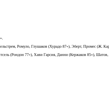
».
льстрем, Ромуло, Глушаков (Хурадо 87«), Эберт, Промес (Ж. Кар
сель (Рондон 77»), Хави Гарсия, Данни (Кержаков 85«), Шатов,