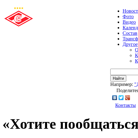
Новос
Фото
Видео
Календ
Состав
Транс
Другое
О
К
К
Найти
Например:
"
Поделитес
Контакты
«Хотите пообщаться