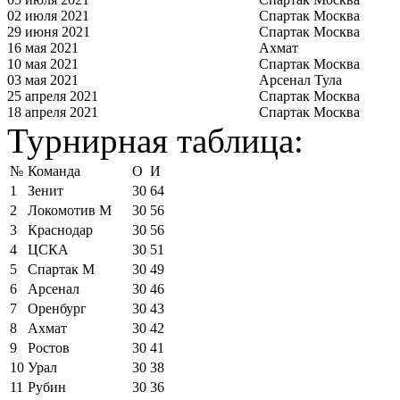
02 июля 2021
Спартак Москва
29 июня 2021
Спартак Москва
16 мая 2021
Ахмат
10 мая 2021
Спартак Москва
03 мая 2021
Арсенал Тула
25 апреля 2021
Спартак Москва
18 апреля 2021
Спартак Москва
Турнирная таблица:
№
Команда
О
И
1
Зенит
30
64
2
Локомотив М
30
56
3
Краснодар
30
56
4
ЦСКА
30
51
5
Спартак М
30
49
6
Арсенал
30
46
7
Оренбург
30
43
8
Ахмат
30
42
9
Ростов
30
41
10
Урал
30
38
11
Рубин
30
36