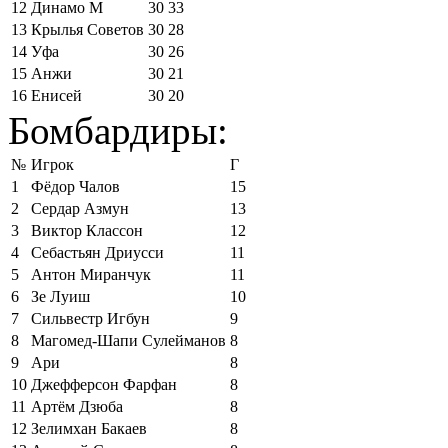
12
Динамо М
30
33
13
Крылья Советов
30
28
14
Уфа
30
26
15
Анжи
30
21
16
Енисей
30
20
Бомбардиры:
№
Игрок
Г
1
Фёдор Чалов
15
2
Сердар Азмун
13
3
Виктор Классон
12
4
Себастьян Дриусси
11
5
Антон Миранчук
11
6
Зе Луиш
10
7
Сильвестр Игбун
9
8
Магомед-Шапи Сулейманов
8
9
Ари
8
10
Джефферсон Фарфан
8
11
Артём Дзюба
8
12
Зелимхан Бакаев
8