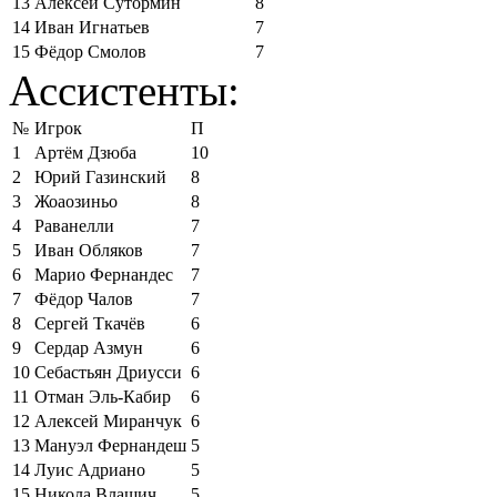
13
Алексей Сутормин
8
14
Иван Игнатьев
7
15
Фёдор Смолов
7
Ассистенты:
№
Игрок
П
1
Артём Дзюба
10
2
Юрий Газинский
8
3
Жоаозиньо
8
4
Раванелли
7
5
Иван Обляков
7
6
Марио Фернандес
7
7
Фёдор Чалов
7
8
Сергей Ткачёв
6
9
Сердар Азмун
6
10
Себастьян Дриусси
6
11
Отман Эль-Кабир
6
12
Алексей Миранчук
6
13
Мануэл Фернандеш
5
14
Луис Адриано
5
15
Никола Влашич
5