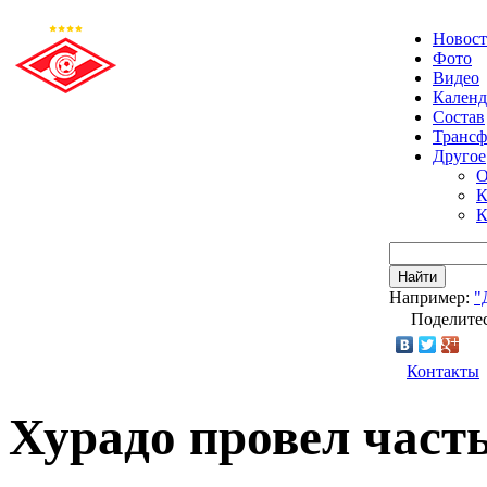
Новос
Фото
Видео
Календ
Состав
Транс
Другое
О
К
К
Найти
Например:
"
Поделитес
Контакты
Хурадо провел част