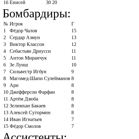
16
Енисей
30
20
Бомбардиры:
№
Игрок
Г
1
Фёдор Чалов
15
2
Сердар Азмун
13
3
Виктор Классон
12
4
Себастьян Дриусси
11
5
Антон Миранчук
11
6
Зе Луиш
10
7
Сильвестр Игбун
9
8
Магомед-Шапи Сулейманов
8
9
Ари
8
10
Джефферсон Фарфан
8
11
Артём Дзюба
8
12
Зелимхан Бакаев
8
13
Алексей Сутормин
8
14
Иван Игнатьев
7
15
Фёдор Смолов
7
Ассистенты: