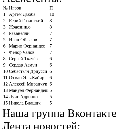
№
Игрок
П
1
Артём Дзюба
10
2
Юрий Газинский
8
3
Жоаозиньо
8
4
Раванелли
7
5
Иван Обляков
7
6
Марио Фернандес
7
7
Фёдор Чалов
7
8
Сергей Ткачёв
6
9
Сердар Азмун
6
10
Себастьян Дриусси
6
11
Отман Эль-Кабир
6
12
Алексей Миранчук
6
13
Мануэл Фернандеш
5
14
Луис Адриано
5
15
Никола Влашич
5
Наша группа Вконтакте
Лента новостей: