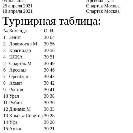
03 мая 2021
Арсенал Тула
25 апреля 2021
Спартак Москва
18 апреля 2021
Спартак Москва
Турнирная таблица:
№
Команда
О
И
1
Зенит
30
64
2
Локомотив М
30
56
3
Краснодар
30
56
4
ЦСКА
30
51
5
Спартак М
30
49
6
Арсенал
30
46
7
Оренбург
30
43
8
Ахмат
30
42
9
Ростов
30
41
10
Урал
30
38
11
Рубин
30
36
12
Динамо М
30
33
13
Крылья Советов
30
28
14
Уфа
30
26
15
Анжи
30
21