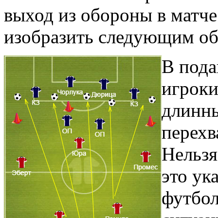
выход из обороны в матч
изобразить следующим об
В пода
игроки
длинны
перехв
Нельзя
это ук
футбол