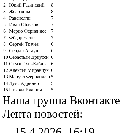
2
Юрий Газинский
8
3
Жоаозиньо
8
4
Раванелли
7
5
Иван Обляков
7
6
Марио Фернандес
7
7
Фёдор Чалов
7
8
Сергей Ткачёв
6
9
Сердар Азмун
6
10
Себастьян Дриусси
6
11
Отман Эль-Кабир
6
12
Алексей Миранчук
6
13
Мануэл Фернандеш
5
14
Луис Адриано
5
15
Никола Влашич
5
Наша группа Вконтакте
Лента новостей:
15.4.2026, 16:19