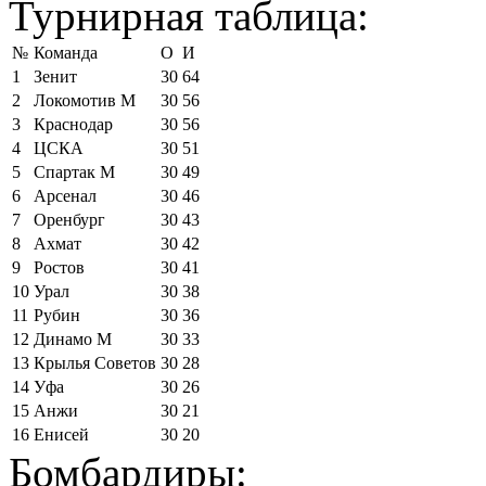
Турнирная таблица:
№
Команда
О
И
1
Зенит
30
64
2
Локомотив М
30
56
3
Краснодар
30
56
4
ЦСКА
30
51
5
Спартак М
30
49
6
Арсенал
30
46
7
Оренбург
30
43
8
Ахмат
30
42
9
Ростов
30
41
10
Урал
30
38
11
Рубин
30
36
12
Динамо М
30
33
13
Крылья Советов
30
28
14
Уфа
30
26
15
Анжи
30
21
16
Енисей
30
20
Бомбардиры: