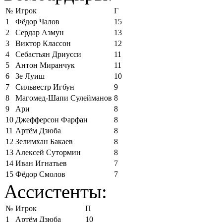
№
Игрок
Г
1
Фёдор Чалов
15
2
Сердар Азмун
13
3
Виктор Классон
12
4
Себастьян Дриусси
11
5
Антон Миранчук
11
6
Зе Луиш
10
7
Сильвестр Игбун
9
8
Магомед-Шапи Сулейманов
8
9
Ари
8
10
Джефферсон Фарфан
8
11
Артём Дзюба
8
12
Зелимхан Бакаев
8
13
Алексей Сутормин
8
14
Иван Игнатьев
7
15
Фёдор Смолов
7
Ассистенты:
№
Игрок
П
1
Артём Дзюба
10