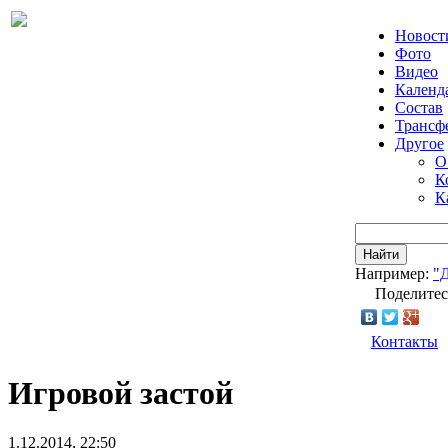
Новост
Фото
Видео
Календ
Состав
Трансф
Другое
О
К
К
Найти
Например:
"
Поделитес
Контакты
Игровой застой
1.12.2014, 22:50