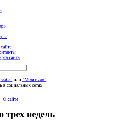
и
арь
еры
 сайте
онтакты
арта сайта
Дзюба"
или
"Мовсисян"
ь в социальных сетях:
О сайте
о трех недель