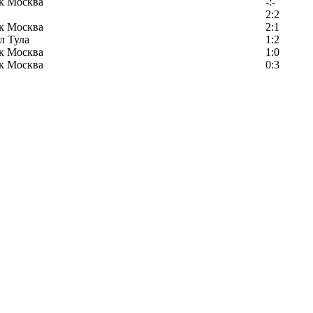
к Москва
-:-
2:2
к Москва
2:1
л Тула
1:2
к Москва
1:0
к Москва
0:3