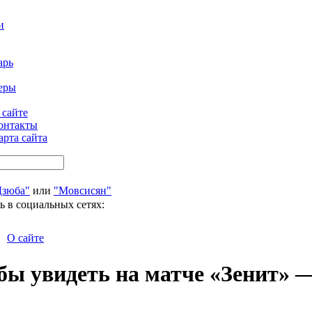
и
арь
еры
 сайте
онтакты
арта сайта
Дзюба"
или
"Мовсисян"
ь в социальных сетях:
О сайте
бы увидеть на матче «Зенит» 