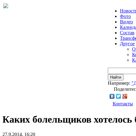
Новост
Фото
Видео
Календ
Состав
Трансф
Другое
О
К
К
Найти
Например:
"
Поделитес
Контакты
Каких болельщиков хотелось 
27.9.2014, 16:20