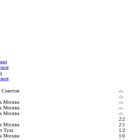
н
оков
 Советов
-:-
-:-
к Москва
-:-
к Москва
-:-
к Москва
-:-
2:2
к Москва
2:1
л Тула
1:2
к Москва
1:0