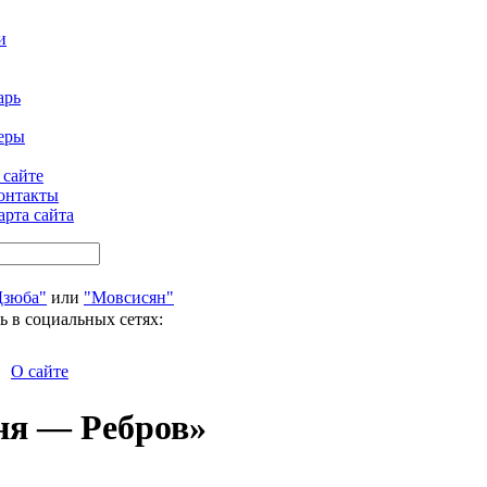
и
арь
еры
 сайте
онтакты
арта сайта
Дзюба"
или
"Мовсисян"
ь в социальных сетях:
О сайте
ня — Ребров»