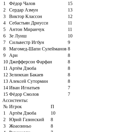
1
Фёдор Чалов
15
2
Сердар Азмун
13
3
Виктор Классон
12
4
Себастьян Дриусси
11
5
Антон Миранчук
11
6
Зе Луиш
10
7
Сильвестр Игбун
9
8
Магомед-Шапи Сулейманов
8
9
Ари
8
10
Джефферсон Фарфан
8
11
Артём Дзюба
8
12
Зелимхан Бакаев
8
13
Алексей Сутормин
8
14
Иван Игнатьев
7
15
Фёдор Смолов
7
Ассистенты:
№
Игрок
П
1
Артём Дзюба
10
2
Юрий Газинский
8
3
Жоаозиньо
8