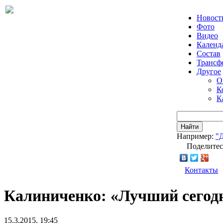
Новост
Фото
Видео
Календ
Состав
Трансф
Другое
О
К
К
Найти
Например:
"
Поделитес
Контакты
Калиниченко: «Лучший сегод
15.3.2015, 19:45