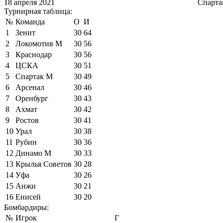
18 апреля 2021
Спарта
Турнирная таблица:
№
Команда
О
И
1
Зенит
30
64
2
Локомотив М
30
56
3
Краснодар
30
56
4
ЦСКА
30
51
5
Спартак М
30
49
6
Арсенал
30
46
7
Оренбург
30
43
8
Ахмат
30
42
9
Ростов
30
41
10
Урал
30
38
11
Рубин
30
36
12
Динамо М
30
33
13
Крылья Советов
30
28
14
Уфа
30
26
15
Анжи
30
21
16
Енисей
30
20
Бомбардиры:
№
Игрок
Г