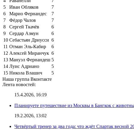
4
Раванелли
7
5
Иван Обляков
7
6
Марио Фернандес
7
7
Фёдор Чалов
7
8
Сергей Ткачёв
6
9
Сердар Азмун
6
10
Себастьян Дриусси
6
11
Отман Эль-Кабир
6
12
Алексей Миранчук
6
13
Мануэл Фернандеш
5
14
Луис Адриано
5
15
Никола Влашич
5
Наша группа Вконтакте
Лента новостей:
15.4.2026, 16:19
Планируете путешествие из Москвы в Бангкок с животны
19.2.2026, 13:02
Четвёртый тренер за два года: что ждёт Спартак весной 2