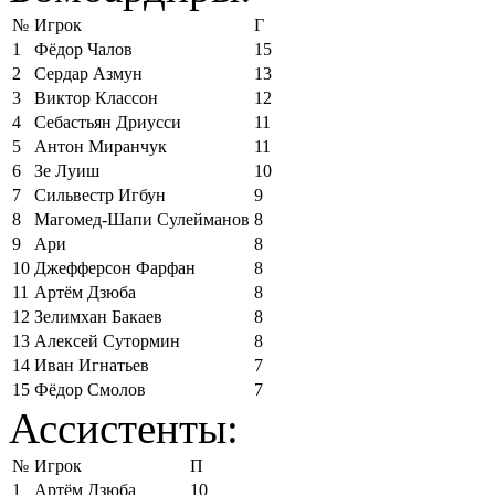
№
Игрок
Г
1
Фёдор Чалов
15
2
Сердар Азмун
13
3
Виктор Классон
12
4
Себастьян Дриусси
11
5
Антон Миранчук
11
6
Зе Луиш
10
7
Сильвестр Игбун
9
8
Магомед-Шапи Сулейманов
8
9
Ари
8
10
Джефферсон Фарфан
8
11
Артём Дзюба
8
12
Зелимхан Бакаев
8
13
Алексей Сутормин
8
14
Иван Игнатьев
7
15
Фёдор Смолов
7
Ассистенты:
№
Игрок
П
1
Артём Дзюба
10