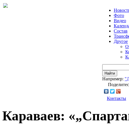
Новост
Фото
Видео
Календ
Состав
Трансф
Другое
О
К
К
Найти
Например:
"
Поделитес
Контакты
Караваев: «„Спарта