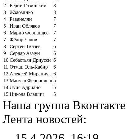
2
Юрий Газинский
8
3
Жоаозиньо
8
4
Раванелли
7
5
Иван Обляков
7
6
Марио Фернандес
7
7
Фёдор Чалов
7
8
Сергей Ткачёв
6
9
Сердар Азмун
6
10
Себастьян Дриусси
6
11
Отман Эль-Кабир
6
12
Алексей Миранчук
6
13
Мануэл Фернандеш
5
14
Луис Адриано
5
15
Никола Влашич
5
Наша группа Вконтакте
Лента новостей:
15.4.2026, 16:19