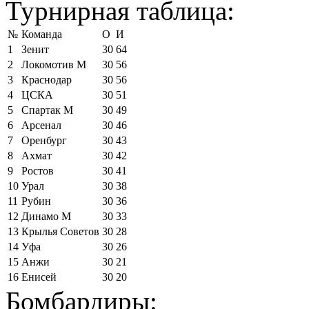
Турнирная таблица:
№
Команда
О
И
1
Зенит
30
64
2
Локомотив М
30
56
3
Краснодар
30
56
4
ЦСКА
30
51
5
Спартак М
30
49
6
Арсенал
30
46
7
Оренбург
30
43
8
Ахмат
30
42
9
Ростов
30
41
10
Урал
30
38
11
Рубин
30
36
12
Динамо М
30
33
13
Крылья Советов
30
28
14
Уфа
30
26
15
Анжи
30
21
16
Енисей
30
20
Бомбардиры: