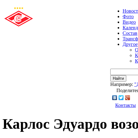
Новос
Фото
Видео
Календ
Состав
Транс
Другое
О
К
К
Найти
Например:
"
Поделитес
Контакты
Карлос Эдуардо воз