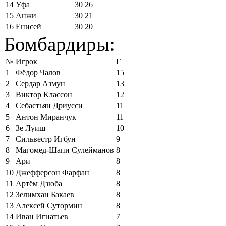
14
Уфа
30
26
15
Анжи
30
21
16
Енисей
30
20
Бомбардиры:
№
Игрок
Г
1
Фёдор Чалов
15
2
Сердар Азмун
13
3
Виктор Классон
12
4
Себастьян Дриусси
11
5
Антон Миранчук
11
6
Зе Луиш
10
7
Сильвестр Игбун
9
8
Магомед-Шапи Сулейманов
8
9
Ари
8
10
Джефферсон Фарфан
8
11
Артём Дзюба
8
12
Зелимхан Бакаев
8
13
Алексей Сутормин
8
14
Иван Игнатьев
7