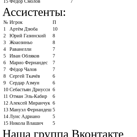
15
Фёдор Смолов
7
Ассистенты:
№
Игрок
П
1
Артём Дзюба
10
2
Юрий Газинский
8
3
Жоаозиньо
8
4
Раванелли
7
5
Иван Обляков
7
6
Марио Фернандес
7
7
Фёдор Чалов
7
8
Сергей Ткачёв
6
9
Сердар Азмун
6
10
Себастьян Дриусси
6
11
Отман Эль-Кабир
6
12
Алексей Миранчук
6
13
Мануэл Фернандеш
5
14
Луис Адриано
5
15
Никола Влашич
5
Наша группа Вконтакте