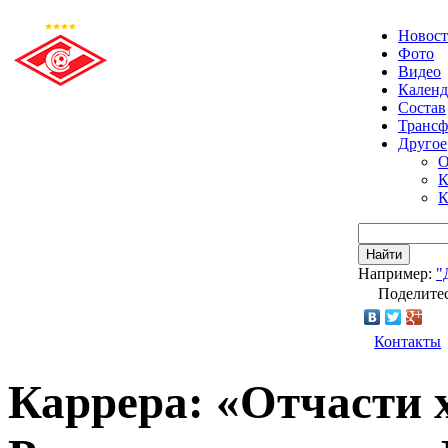
Новос
Фото
Видео
Календ
Состав
Транс
Другое
О
К
К
Найти
Например:
"
Поделитес
Контакты
Каррера: «Отчасти 