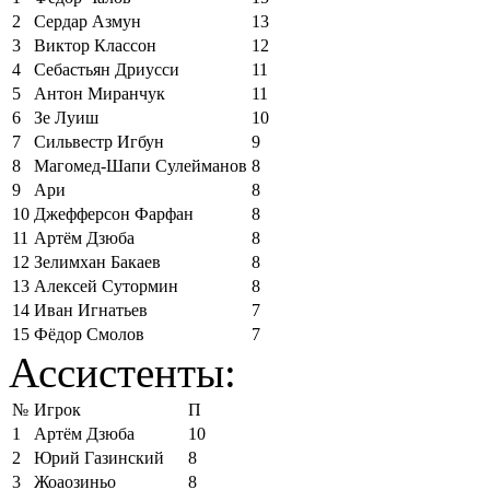
2
Сердар Азмун
13
3
Виктор Классон
12
4
Себастьян Дриусси
11
5
Антон Миранчук
11
6
Зе Луиш
10
7
Сильвестр Игбун
9
8
Магомед-Шапи Сулейманов
8
9
Ари
8
10
Джефферсон Фарфан
8
11
Артём Дзюба
8
12
Зелимхан Бакаев
8
13
Алексей Сутормин
8
14
Иван Игнатьев
7
15
Фёдор Смолов
7
Ассистенты:
№
Игрок
П
1
Артём Дзюба
10
2
Юрий Газинский
8
3
Жоаозиньо
8