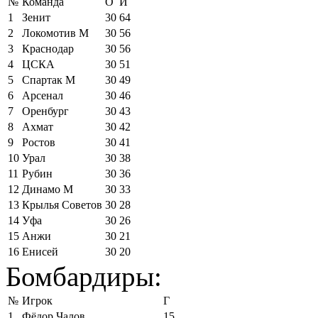
№
Команда
О
И
1
Зенит
30
64
2
Локомотив М
30
56
3
Краснодар
30
56
4
ЦСКА
30
51
5
Спартак М
30
49
6
Арсенал
30
46
7
Оренбург
30
43
8
Ахмат
30
42
9
Ростов
30
41
10
Урал
30
38
11
Рубин
30
36
12
Динамо М
30
33
13
Крылья Советов
30
28
14
Уфа
30
26
15
Анжи
30
21
16
Енисей
30
20
Бомбардиры:
№
Игрок
Г
1
Фёдор Чалов
15