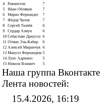
4
Раванелли
7
5
Иван Обляков
7
6
Марио Фернандес
7
7
Фёдор Чалов
7
8
Сергей Ткачёв
6
9
Сердар Азмун
6
10
Себастьян Дриусси
6
11
Отман Эль-Кабир
6
12
Алексей Миранчук
6
13
Мануэл Фернандеш
5
14
Луис Адриано
5
15
Никола Влашич
5
Наша группа Вконтакте
Лента новостей:
15.4.2026, 16:19