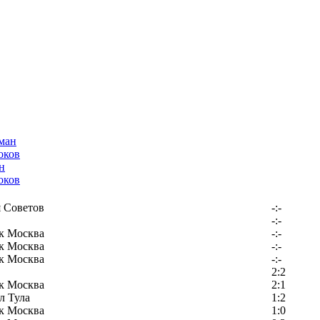
н
оков
 Советов
-:-
-:-
к Москва
-:-
к Москва
-:-
к Москва
-:-
2:2
к Москва
2:1
л Тула
1:2
к Москва
1:0