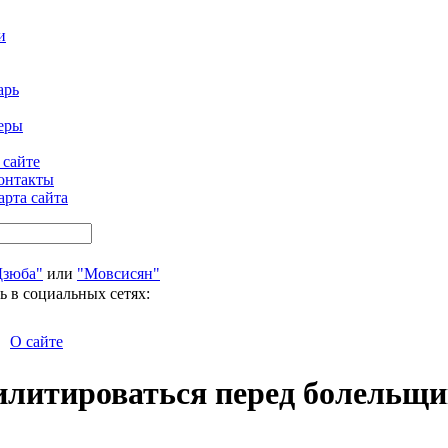
и
арь
еры
 сайте
онтакты
арта сайта
Дзюба"
или
"Мовсисян"
ь в социальных сетях:
О сайте
илитироваться перед болельщ