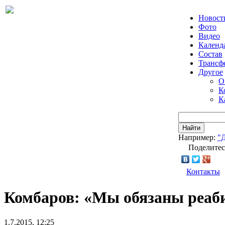
Новост
Фото
Видео
Календ
Состав
Трансф
Другое
О
К
К
Найти
Например:
"
Поделитес
Контакты
Комбаров: «Мы обязаны реаб
1.7.2015, 12:25