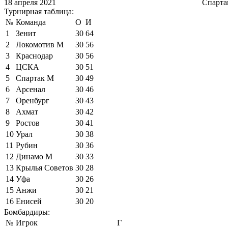
18 апреля 2021
Спарта
Турнирная таблица:
№
Команда
О
И
1
Зенит
30
64
2
Локомотив М
30
56
3
Краснодар
30
56
4
ЦСКА
30
51
5
Спартак М
30
49
6
Арсенал
30
46
7
Оренбург
30
43
8
Ахмат
30
42
9
Ростов
30
41
10
Урал
30
38
11
Рубин
30
36
12
Динамо М
30
33
13
Крылья Советов
30
28
14
Уфа
30
26
15
Анжи
30
21
16
Енисей
30
20
Бомбардиры:
№
Игрок
Г