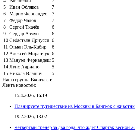
4
Раванелли
7
5
Иван Обляков
7
6
Марио Фернандес
7
7
Фёдор Чалов
7
8
Сергей Ткачёв
6
9
Сердар Азмун
6
10
Себастьян Дриусси
6
11
Отман Эль-Кабир
6
12
Алексей Миранчук
6
13
Мануэл Фернандеш
5
14
Луис Адриано
5
15
Никола Влашич
5
Наша группа Вконтакте
Лента новостей:
15.4.2026, 16:19
Планируете путешествие из Москвы в Бангкок с животны
19.2.2026, 13:02
Четвёртый тренер за два года: что ждёт Спартак весной 2