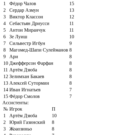
1
Фёдор Чалов
15
2
Сердар Азмун
13
3
Виктор Классон
12
4
Себастьян Дриусси
11
5
Антон Миранчук
11
6
Зе Луиш
10
7
Сильвестр Игбун
9
8
Магомед-Шапи Сулейманов
8
9
Ари
8
10
Джефферсон Фарфан
8
11
Артём Дзюба
8
12
Зелимхан Бакаев
8
13
Алексей Сутормин
8
14
Иван Игнатьев
7
15
Фёдор Смолов
7
Ассистенты:
№
Игрок
П
1
Артём Дзюба
10
2
Юрий Газинский
8
3
Жоаозиньо
8