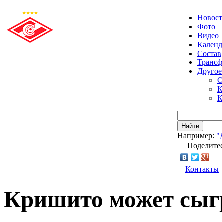
Новос
Фото
Видео
Календ
Состав
Транс
Другое
О
К
К
Найти
Например:
"
Поделитес
Контакты
Кришито может сыг