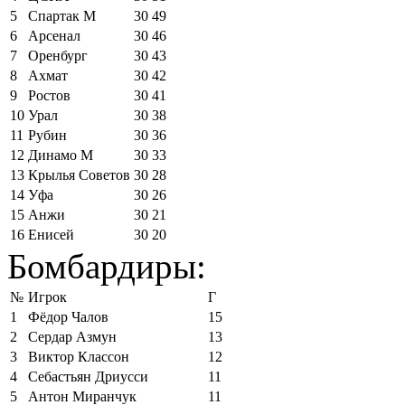
5
Спартак М
30
49
6
Арсенал
30
46
7
Оренбург
30
43
8
Ахмат
30
42
9
Ростов
30
41
10
Урал
30
38
11
Рубин
30
36
12
Динамо М
30
33
13
Крылья Советов
30
28
14
Уфа
30
26
15
Анжи
30
21
16
Енисей
30
20
Бомбардиры:
№
Игрок
Г
1
Фёдор Чалов
15
2
Сердар Азмун
13
3
Виктор Классон
12
4
Себастьян Дриусси
11
5
Антон Миранчук
11