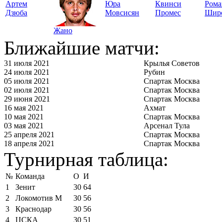
Артем
Юра
Квинси
Рома
Дзюба
Мовсисян
Промес
Шир
Жано
Ближайшие матчи:
31 июля 2021
Крылья Советов
24 июля 2021
Рубин
05 июля 2021
Спартак Москва
02 июля 2021
Спартак Москва
29 июня 2021
Спартак Москва
16 мая 2021
Ахмат
10 мая 2021
Спартак Москва
03 мая 2021
Арсенал Тула
25 апреля 2021
Спартак Москва
18 апреля 2021
Спартак Москва
Турнирная таблица:
№
Команда
О
И
1
Зенит
30
64
2
Локомотив М
30
56
3
Краснодар
30
56
4
ЦСКА
30
51