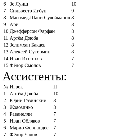
6
Зе Луиш
10
7
Сильвестр Игбун
9
8
Магомед-Шапи Сулейманов
8
9
Ари
8
10
Джефферсон Фарфан
8
11
Артём Дзюба
8
12
Зелимхан Бакаев
8
13
Алексей Сутормин
8
14
Иван Игнатьев
7
15
Фёдор Смолов
7
Ассистенты:
№
Игрок
П
1
Артём Дзюба
10
2
Юрий Газинский
8
3
Жоаозиньо
8
4
Раванелли
7
5
Иван Обляков
7
6
Марио Фернандес
7
7
Фёдор Чалов
7