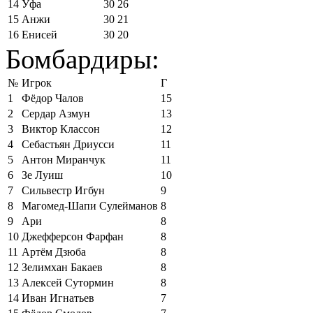
14
Уфа
30
26
15
Анжи
30
21
16
Енисей
30
20
Бомбардиры:
№
Игрок
Г
1
Фёдор Чалов
15
2
Сердар Азмун
13
3
Виктор Классон
12
4
Себастьян Дриусси
11
5
Антон Миранчук
11
6
Зе Луиш
10
7
Сильвестр Игбун
9
8
Магомед-Шапи Сулейманов
8
9
Ари
8
10
Джефферсон Фарфан
8
11
Артём Дзюба
8
12
Зелимхан Бакаев
8
13
Алексей Сутормин
8
14
Иван Игнатьев
7