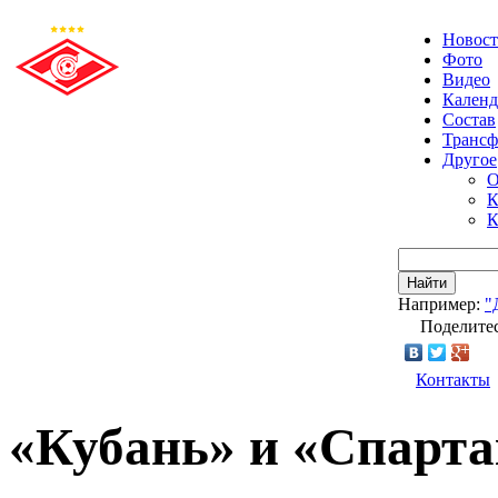
Новос
Фото
Видео
Календ
Состав
Транс
Другое
О
К
К
Найти
Например:
"
Поделитес
Контакты
«Кубань» и «Спарта