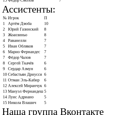
15
Фёдор Смолов
7
Ассистенты:
№
Игрок
П
1
Артём Дзюба
10
2
Юрий Газинский
8
3
Жоаозиньо
8
4
Раванелли
7
5
Иван Обляков
7
6
Марио Фернандес
7
7
Фёдор Чалов
7
8
Сергей Ткачёв
6
9
Сердар Азмун
6
10
Себастьян Дриусси
6
11
Отман Эль-Кабир
6
12
Алексей Миранчук
6
13
Мануэл Фернандеш
5
14
Луис Адриано
5
15
Никола Влашич
5
Наша группа Вконтакте