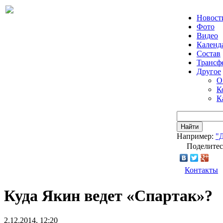
Новост
Фото
Видео
Календ
Состав
Трансф
Другое
О
К
К
Найти
Например:
"
Поделитес
Контакты
Куда Якин ведет «Спартак»?
2.12.2014, 12:20