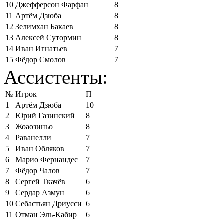
10
Джефферсон Фарфан
8
11
Артём Дзюба
8
12
Зелимхан Бакаев
8
13
Алексей Сутормин
8
14
Иван Игнатьев
7
15
Фёдор Смолов
7
Ассистенты:
№
Игрок
П
1
Артём Дзюба
10
2
Юрий Газинский
8
3
Жоаозиньо
8
4
Раванелли
7
5
Иван Обляков
7
6
Марио Фернандес
7
7
Фёдор Чалов
7
8
Сергей Ткачёв
6
9
Сердар Азмун
6
10
Себастьян Дриусси
6
11
Отман Эль-Кабир
6