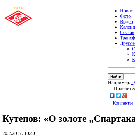
Новос
Фото
Видео
Календ
Состав
Транс
Другое
О
К
К
Найти
Например:
"
Поделитес
Контакты
Кутепов: «О золоте „Спартака
20.2.2017, 10:40