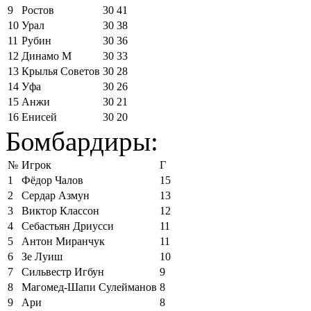
9
Ростов
30
41
10
Урал
30
38
11
Рубин
30
36
12
Динамо М
30
33
13
Крылья Советов
30
28
14
Уфа
30
26
15
Анжи
30
21
16
Енисей
30
20
Бомбардиры:
№
Игрок
Г
1
Фёдор Чалов
15
2
Сердар Азмун
13
3
Виктор Классон
12
4
Себастьян Дриусси
11
5
Антон Миранчук
11
6
Зе Луиш
10
7
Сильвестр Игбун
9
8
Магомед-Шапи Сулейманов
8
9
Ари
8