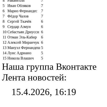
4
Раванелли
7
5
Иван Обляков
7
6
Марио Фернандес
7
7
Фёдор Чалов
7
8
Сергей Ткачёв
6
9
Сердар Азмун
6
10
Себастьян Дриусси
6
11
Отман Эль-Кабир
6
12
Алексей Миранчук
6
13
Мануэл Фернандеш
5
14
Луис Адриано
5
15
Никола Влашич
5
Наша группа Вконтакте
Лента новостей:
15.4.2026, 16:19