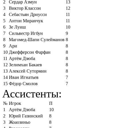
2
Сердар Азмун
13
3
Виктор Классон
12
4
Себастьян Дриусси
11
5
Антон Миранчук
11
6
Зе Луиш
10
7
Сильвестр Игбун
9
8
Магомед-Шапи Сулейманов
8
9
Ари
8
10
Джефферсон Фарфан
8
11
Артём Дзюба
8
12
Зелимхан Бакаев
8
13
Алексей Сутормин
8
14
Иван Игнатьев
7
15
Фёдор Смолов
7
Ассистенты:
№
Игрок
П
1
Артём Дзюба
10
2
Юрий Газинский
8
3
Жоаозиньо
8