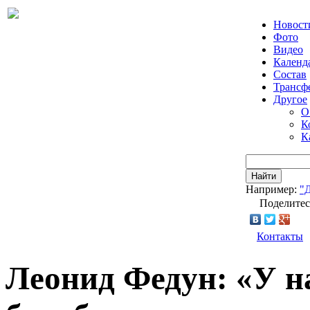
Новост
Фото
Видео
Календ
Состав
Трансф
Другое
О
К
К
Найти
Например:
"
Поделитес
Контакты
Леонид Федун: «У н