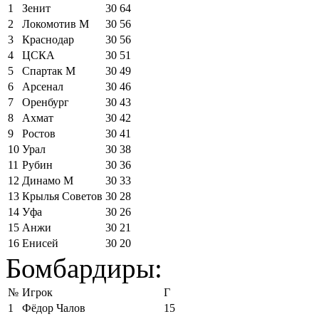
1
Зенит
30
64
2
Локомотив М
30
56
3
Краснодар
30
56
4
ЦСКА
30
51
5
Спартак М
30
49
6
Арсенал
30
46
7
Оренбург
30
43
8
Ахмат
30
42
9
Ростов
30
41
10
Урал
30
38
11
Рубин
30
36
12
Динамо М
30
33
13
Крылья Советов
30
28
14
Уфа
30
26
15
Анжи
30
21
16
Енисей
30
20
Бомбардиры:
№
Игрок
Г
1
Фёдор Чалов
15