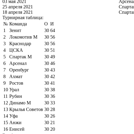
03 мая 2021
Арсена
25 апреля 2021
Спарта
18 апреля 2021
Спарта
Турнирная таблица:
№
Команда
О
И
1
Зенит
30
64
2
Локомотив М
30
56
3
Краснодар
30
56
4
ЦСКА
30
51
5
Спартак М
30
49
6
Арсенал
30
46
7
Оренбург
30
43
8
Ахмат
30
42
9
Ростов
30
41
10
Урал
30
38
11
Рубин
30
36
12
Динамо М
30
33
13
Крылья Советов
30
28
14
Уфа
30
26
15
Анжи
30
21
16
Енисей
30
20