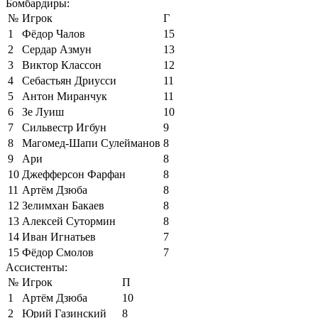
Бомбардиры:
№
Игрок
Г
1
Фёдор Чалов
15
2
Сердар Азмун
13
3
Виктор Классон
12
4
Себастьян Дриусси
11
5
Антон Миранчук
11
6
Зе Луиш
10
7
Сильвестр Игбун
9
8
Магомед-Шапи Сулейманов
8
9
Ари
8
10
Джефферсон Фарфан
8
11
Артём Дзюба
8
12
Зелимхан Бакаев
8
13
Алексей Сутормин
8
14
Иван Игнатьев
7
15
Фёдор Смолов
7
Ассистенты:
№
Игрок
П
1
Артём Дзюба
10
2
Юрий Газинский
8