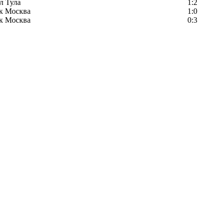
л Тула
1:2
к Москва
1:0
к Москва
0:3