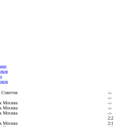
н
оков
 Советов
-:-
-:-
к Москва
-:-
к Москва
-:-
к Москва
-:-
2:2
к Москва
2:1