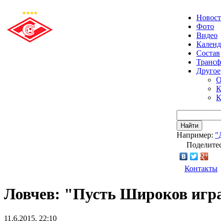
Новос
Фото
Видео
Календ
Состав
Транс
Другое
О
К
К
Найти
Например:
"
Поделитес
Контакты
Ловчев: "Пусть Широков игра
11.6.2015, 22:10