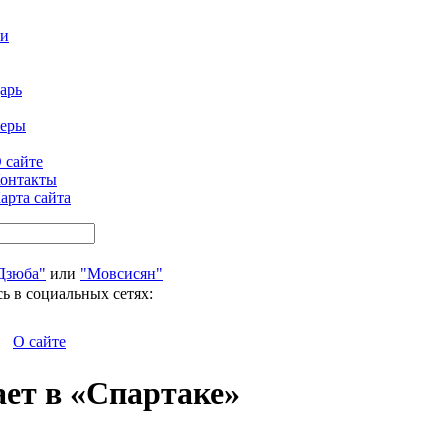
ти
арь
феры
 сайте
онтакты
арта сайта
Дзюба"
или
"Мовсисян"
ь в социальных сетях:
О сайте
ет в «Спартаке»