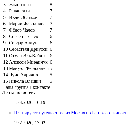
3
Жоаозиньо
8
4
Раванелли
7
5
Иван Обляков
7
6
Марио Фернандес
7
7
Фёдор Чалов
7
8
Сергей Ткачёв
6
9
Сердар Азмун
6
10
Себастьян Дриусси
6
11
Отман Эль-Кабир
6
12
Алексей Миранчук
6
13
Мануэл Фернандеш
5
14
Луис Адриано
5
15
Никола Влашич
5
Наша группа Вконтакте
Лента новостей:
15.4.2026, 16:19
Планируете путешествие из Москвы в Бангкок с животны
19.2.2026, 13:02