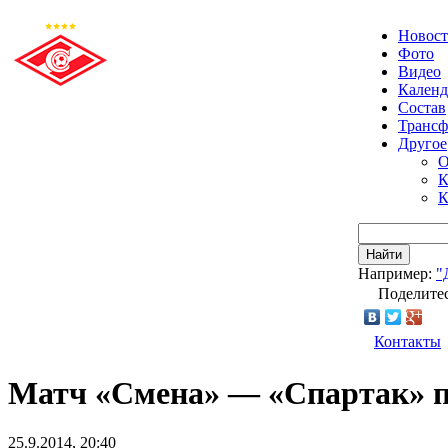
Новос
Фото
Видео
Календ
Состав
Транс
Другое
О
К
К
Найти
Например:
"
Поделитес
Контакты
Матч «Смена» — «Спартак» по
25.9.2014, 20:40