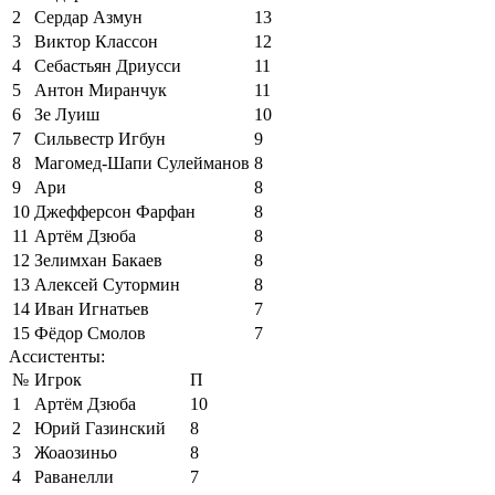
2
Сердар Азмун
13
3
Виктор Классон
12
4
Себастьян Дриусси
11
5
Антон Миранчук
11
6
Зе Луиш
10
7
Сильвестр Игбун
9
8
Магомед-Шапи Сулейманов
8
9
Ари
8
10
Джефферсон Фарфан
8
11
Артём Дзюба
8
12
Зелимхан Бакаев
8
13
Алексей Сутормин
8
14
Иван Игнатьев
7
15
Фёдор Смолов
7
Ассистенты:
№
Игрок
П
1
Артём Дзюба
10
2
Юрий Газинский
8
3
Жоаозиньо
8
4
Раванелли
7