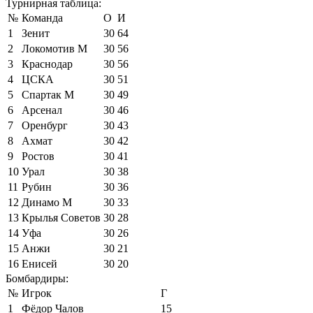
Турнирная таблица:
№
Команда
О
И
1
Зенит
30
64
2
Локомотив М
30
56
3
Краснодар
30
56
4
ЦСКА
30
51
5
Спартак М
30
49
6
Арсенал
30
46
7
Оренбург
30
43
8
Ахмат
30
42
9
Ростов
30
41
10
Урал
30
38
11
Рубин
30
36
12
Динамо М
30
33
13
Крылья Советов
30
28
14
Уфа
30
26
15
Анжи
30
21
16
Енисей
30
20
Бомбардиры:
№
Игрок
Г
1
Фёдор Чалов
15