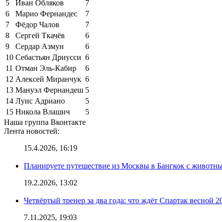
5
Иван Обляков
7
6
Марио Фернандес
7
7
Фёдор Чалов
7
8
Сергей Ткачёв
6
9
Сердар Азмун
6
10
Себастьян Дриусси
6
11
Отман Эль-Кабир
6
12
Алексей Миранчук
6
13
Мануэл Фернандеш
5
14
Луис Адриано
5
15
Никола Влашич
5
Наша группа Вконтакте
Лента новостей:
15.4.2026, 16:19
Планируете путешествие из Москвы в Бангкок с животны
19.2.2026, 13:02
Четвёртый тренер за два года: что ждёт Спартак весной 2
7.11.2025, 19:03