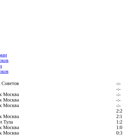
н
оков
 Советов
-:-
-:-
к Москва
-:-
к Москва
-:-
к Москва
-:-
2:2
к Москва
2:1
л Тула
1:2
к Москва
1:0
к Москва
0:3