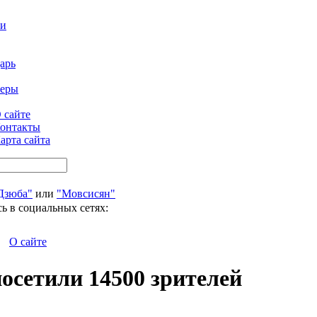
ти
арь
феры
 сайте
онтакты
арта сайта
Дзюба"
или
"Мовсисян"
ь в социальных сетях:
О сайте
сетили 14500 зрителей