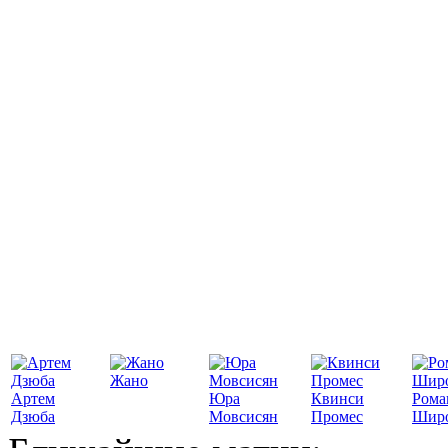
Жано
Артем
Юра
Квинси
Рома
Дзюба
Мовсисян
Промес
Шир