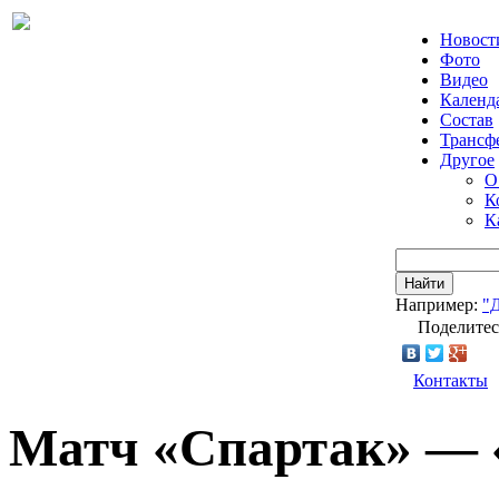
Новост
Фото
Видео
Календ
Состав
Трансф
Другое
О
К
К
Найти
Например:
"
Поделитес
Контакты
Матч «Спартак» — 