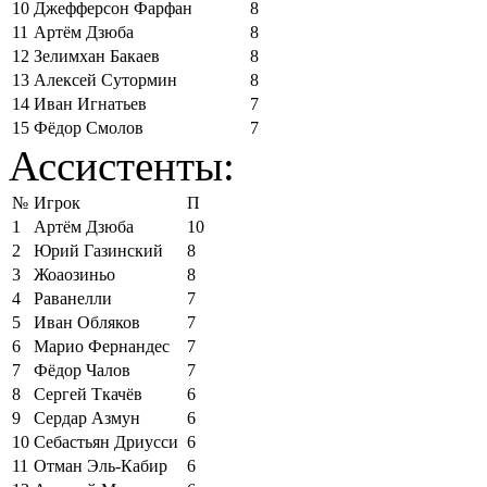
10
Джефферсон Фарфан
8
11
Артём Дзюба
8
12
Зелимхан Бакаев
8
13
Алексей Сутормин
8
14
Иван Игнатьев
7
15
Фёдор Смолов
7
Ассистенты:
№
Игрок
П
1
Артём Дзюба
10
2
Юрий Газинский
8
3
Жоаозиньо
8
4
Раванелли
7
5
Иван Обляков
7
6
Марио Фернандес
7
7
Фёдор Чалов
7
8
Сергей Ткачёв
6
9
Сердар Азмун
6
10
Себастьян Дриусси
6
11
Отман Эль-Кабир
6