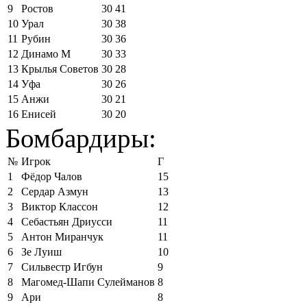
9
Ростов
30
41
10
Урал
30
38
11
Рубин
30
36
12
Динамо М
30
33
13
Крылья Советов
30
28
14
Уфа
30
26
15
Анжи
30
21
16
Енисей
30
20
Бомбардиры:
№
Игрок
Г
1
Фёдор Чалов
15
2
Сердар Азмун
13
3
Виктор Классон
12
4
Себастьян Дриусси
11
5
Антон Миранчук
11
6
Зе Луиш
10
7
Сильвестр Игбун
9
8
Магомед-Шапи Сулейманов
8
9
Ари
8