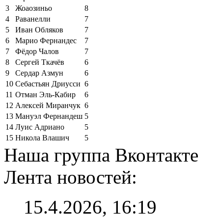
3
Жоаозиньо
8
4
Раванелли
7
5
Иван Обляков
7
6
Марио Фернандес
7
7
Фёдор Чалов
7
8
Сергей Ткачёв
6
9
Сердар Азмун
6
10
Себастьян Дриусси
6
11
Отман Эль-Кабир
6
12
Алексей Миранчук
6
13
Мануэл Фернандеш
5
14
Луис Адриано
5
15
Никола Влашич
5
Наша группа Вконтакте
Лента новостей:
15.4.2026, 16:19