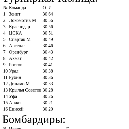
№
Команда
О
И
1
Зенит
30
64
2
Локомотив М
30
56
3
Краснодар
30
56
4
ЦСКА
30
51
5
Спартак М
30
49
6
Арсенал
30
46
7
Оренбург
30
43
8
Ахмат
30
42
9
Ростов
30
41
10
Урал
30
38
11
Рубин
30
36
12
Динамо М
30
33
13
Крылья Советов
30
28
14
Уфа
30
26
15
Анжи
30
21
16
Енисей
30
20
Бомбардиры:
№
Игрок
Г