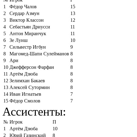
1
Фёдор Чалов
15
2
Сердар Азмун
13
3
Виктор Классон
12
4
Себастьян Дриусси
11
5
Антон Миранчук
11
6
Зе Луиш
10
7
Сильвестр Игбун
9
8
Магомед-Шапи Сулейманов
8
9
Ари
8
10
Джефферсон Фарфан
8
11
Артём Дзюба
8
12
Зелимхан Бакаев
8
13
Алексей Сутормин
8
14
Иван Игнатьев
7
15
Фёдор Смолов
7
Ассистенты:
№
Игрок
П
1
Артём Дзюба
10
2
Юрий Газинский
8