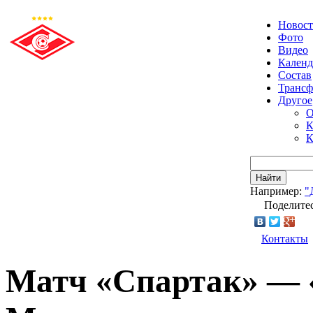
Новос
Фото
Видео
Календ
Состав
Транс
Другое
О
К
К
Найти
Например:
"
Поделитес
Контакты
Матч «Спартак» — «